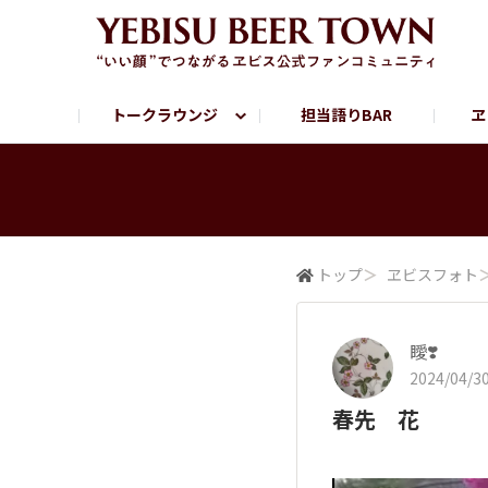
トークラウンジ
担当語りBAR
ヱ
フリートーク
ヱビス提供店情報
ヱビスブランドサイト
ヱビスフォト
YEBISU BAR
YEBISU BREWE
サッポロビール公式Instagram
トップ
＞
ヱビスフォト
瞹❣️
2024/04/30
春先 花