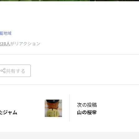
葛地域
28人
がリアクション
共有する
次の投稿
たジャム
山の桜🌸