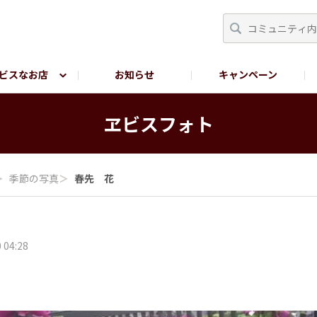
ビスなお店
お知らせ
キャンペーン
RY TOKYO
YEBISU BREWERY TOKYO公式LINE
サ
ヱビスフォト
＞
季節の写真
＞
春先 花
 04:28