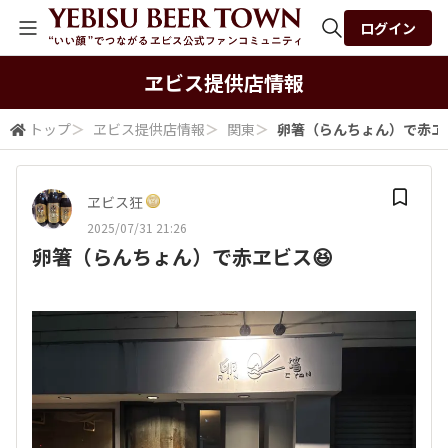
ログイン
全体検索
ヱビス提供店情報
トップ
＞
ヱビス提供店情報
＞
関東
＞
卵箸（らんちょん）で赤ヱ
検索
ヱビス狂
2025/07/31 21:26
卵箸（らんちょん）で赤ヱビス😆