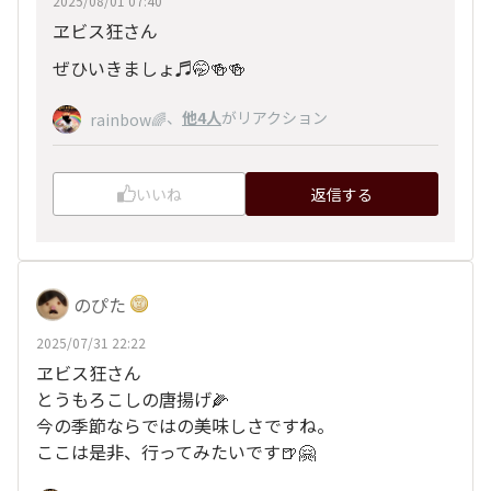
2025/08/01 07:40
ヱビス狂さん
ぜひいきましょ♬🤭🍻🍻
、
他4人
がリアクション
rainbow🌈
いいね
返信する
のぴた
2025/07/31 22:22
ヱビス狂さん
とうもろこしの唐揚げ🌽
今の季節ならではの美味しさですね。
ここは是非、行ってみたいです🍺🤗