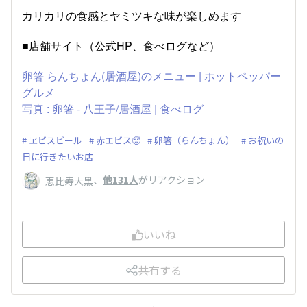
カリカリの食感とヤミツキな味が楽しめます
■店舗サイト（公式HP、食べログなど）​
卵箸 らんちょん(居酒屋)のメニュー | ホットペッパー
グルメ
写真 : 卵箸 - 八王子/居酒屋 | 食べログ
ヱビスビール
赤エビス🥵
卵箸（らんちょん）
お祝いの
日に行きたいお店
、
他131人
がリアクション
恵比寿大黒
いいね
共有する