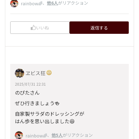
、
他6人
がリアクション
rainbow🌈
いいね
返信する
ヱビス狂
2025/07/31 22:31
のぴたさん
ぜひ行きましょう🍻
自家製サラダのドレッシングが
はん歩を思い出しました😆
、
他5人
がリアクション
rainbow🌈