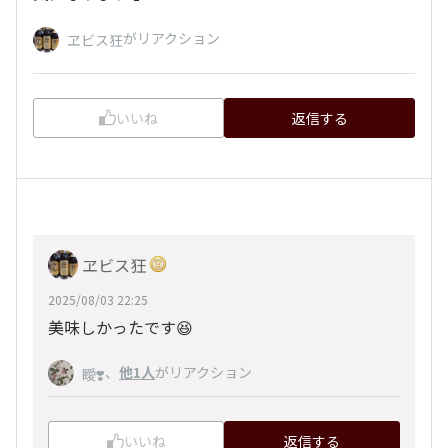
がリアクション
ヱビス狂
いいね
返信する
ヱビス狂
2025/08/03 22:25
美味しかったです😆
、
他1人
がリアクション
瞹❣️
いいね
返信する