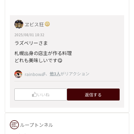
ヱビス狂
2025/08/01 18:32
ラズベリーさま
札幌出身の店主が作る料理
どれも美味しいです😋
、
他3人
がリアクション
rainbow🌈
いいね
返信する
ループトンネル