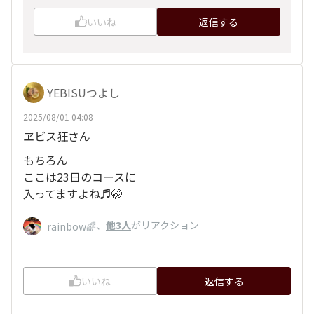
いいね
返信する
YEBISUつよし
2025/08/01 04:08
ヱビス狂さん
もちろん
ここは23日のコースに
入ってますよね♬🤭
、
他3人
がリアクション
rainbow🌈
いいね
返信する