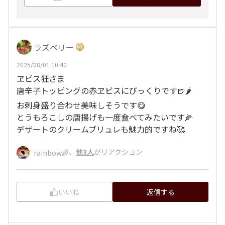
ラズベリー
2025/08/01 10:40
ヱビス狂さま
唐辛子トッピングの赤ヱビスにびっくりです🍺🌶️
お刺身盛り合わせ美味しそうです😋
とうもろこしの唐揚げも一度食べてみたいです🌽
デザートのクリームブリュレも魅力的ですね🥰
、
他3人
がリアクション
rainbow🌈
いいね
返信する