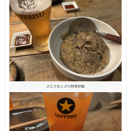
ヱビス生と〆の卵箸炒飯