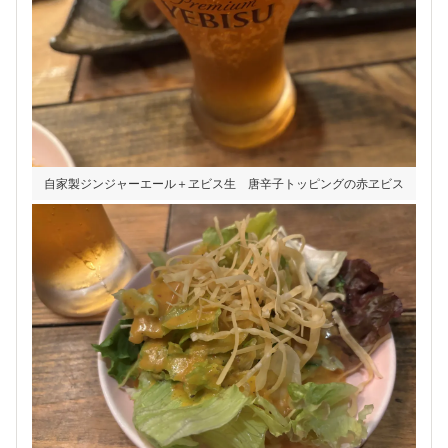
自家製ジンジャーエール＋ヱビス生 唐辛子トッピングの赤ヱビス