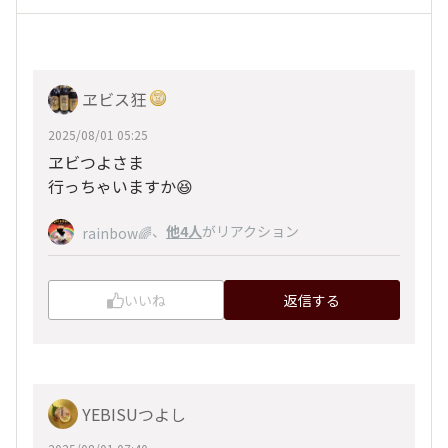
ヱビス狂
2025/08/01 05:25
ヱビつよさま
行っちゃいますか😆
、
他4人
がリアクション
rainbow🌈
いいね
返信する
YEBISUつよし