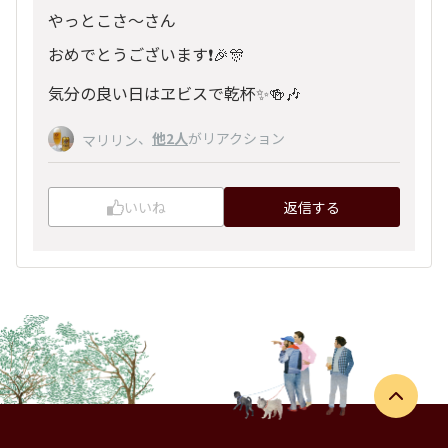
やっとこさ～さん
おめでとうございます❗️🎉🎊
気分の良い日はヱビスで乾杯✨🍻🎶
、
他2人
がリアクション
マリリン
いいね
返信する