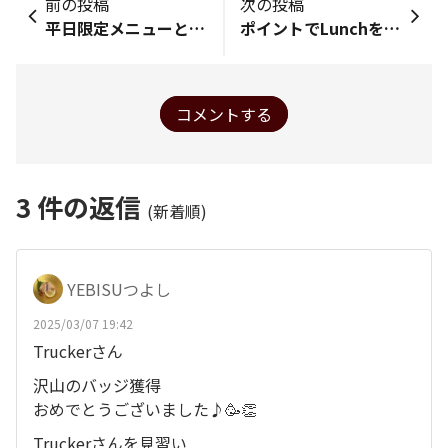
前の投稿
次の投稿
平日限定メニューとビール
ポイントでLunchを食べにエビバへ！😋
コメントする
3
件の返信
(新着順)
YEBISUつよし
2025/03/07 19:42
Truckerさん
沢山のバッジ獲得
おめでとうございました♪🥳👏
Truckerさんを見習い