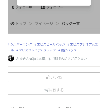
シルバーランク
ヱビスビールバッジ
ヱビスプレミアムエ
ール
ヱビスプレミアムブラック
獲得バッジ
、
他38人
がリアクション
ふゆきん🕊️(a.k.a.早川)
いいね
共有する