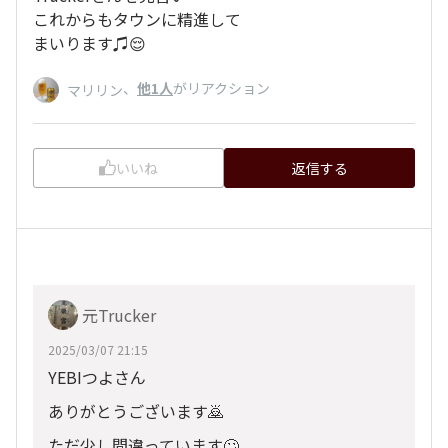
これからもタウンに精進して
まいります♫😌
、
他1人
がリアクション
マリリン
いいね
返信する
元Trucker
2025/03/07 21:15
YEBIつよさん
ありがとうございます🙇
ただ少し間違っています🙄