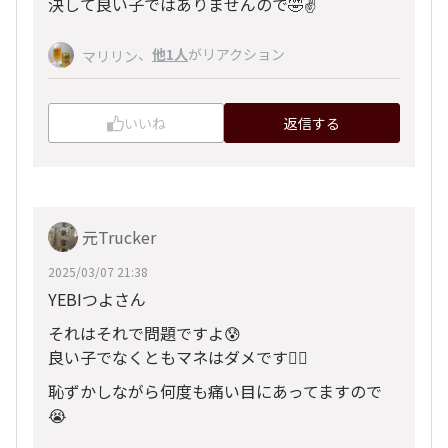
決して良い子ではありませんので🤣✌️
、
他1人
がリアクション
マリリン
いいね
返信する
元Trucker
2025/03/07 21:38
YEBIつよさん
それはそれで問題ですよ😰
良い子でなくともマネはダメです😮‍💨
恥ずかしながら何度も痛い目にあってますので
😭