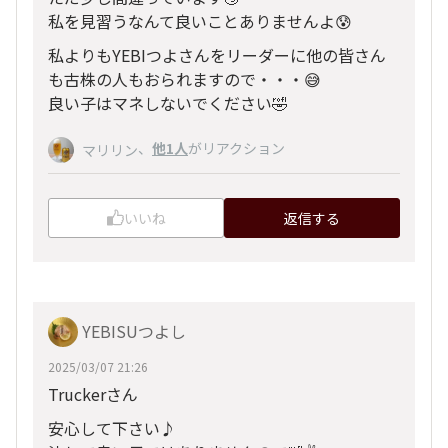
私を見習うなんて良いことありませんよ😰
私よりもYEBIつよさんをリーダーに他の皆さん
も古株の人もおられますので・・・😅
良い子はマネしないでください🤣
、
他1人
がリアクション
マリリン
いいね
返信する
YEBISUつよし
2025/03/07 21:26
Truckerさん
安心して下さい♪