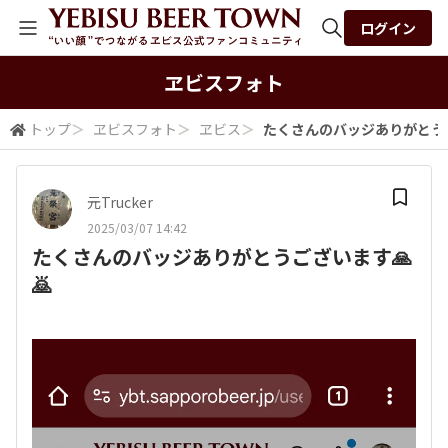
ログイン
全体検索
ヱビスフォト
トップ
＞
ヱビスフォト
＞
ヱビス
＞
たくさんのバッジありがとうご
検索
元Trucker
2025/03/07 14:42
たくさんのバッジありがとうございます🙏
🙇