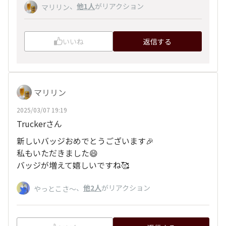
、
他1人
がリアクション
マリリン
いいね
返信する
マリリン
2025/03/07 19:19
Truckerさん
新しいバッジおめでとうございます🎉
私もいただきました😄
バッジが増えて嬉しいですね🥰
、
他2人
がリアクション
やっとこさ～