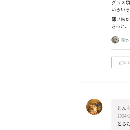
グラス類
いろいろ
薄い味だ
きっと、
瞹❣️
い
とん
2024/1
とら