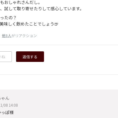
もおしゃれさんだし。
、試して取り寄せたりして感心しています。
ったの？
美味しく飲めたことでしょう🍺
、
他3人
がリアクション
いね
返信する
ちゃん
1/08 14:08
ひっぽ様