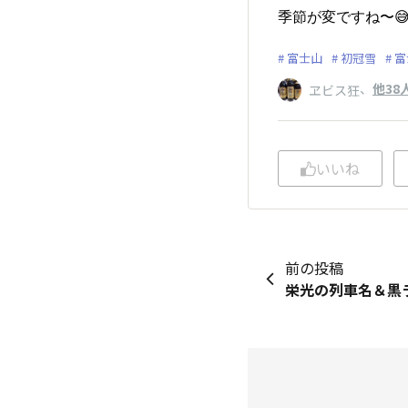
季節が変ですね〜😅
富士山
初冠雪
富
、
他38
ヱビス狂
いいね
前の投稿