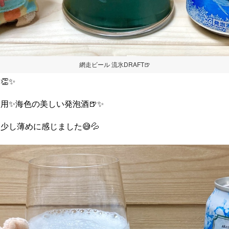
網走ビール 流氷DRAFT🍺
👏✨
用✨海色の美しい発泡酒🍺✨
少し薄めに感じました😅💦