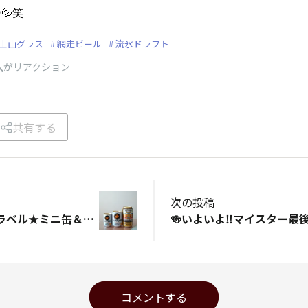
💦笑
士山グラス
網走ビール
流氷ドラフト
人
がリアクション
共有する
次の投稿
栄光の列車名＆黒ラベル★ミニ缶＆ミニミニ缶
🍻いよいよ‼️マイスター最後
コメントする