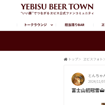
トークラウンジ
担当語りBAR
ヱ
フリートーク
ヱビス提供店情報
ヱビスブランドサイト
ヱビスフォト
YEBISU BAR
YEBISU BREWE
サッポロビール公式Instagram
トップ
＞
ヱビスフォト
とんちゃ
2024/11/07
富士山初冠雪🗻