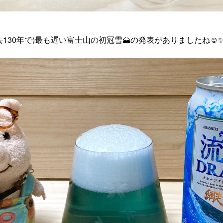
130年で)最も遅い富士山の初冠雪🗻の発表がありましたね☺️