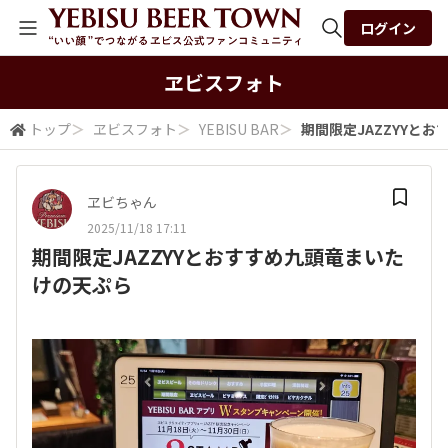
ログイン
全体検索
ヱビスフォト
トップ
＞
ヱビスフォト
＞
YEBISU BAR
＞
期間限定JAZZYYと
検索
ヱビちゃん
2025/11/18 17:11
期間限定JAZZYYとおすすめ九頭竜まいた
けの天ぷら