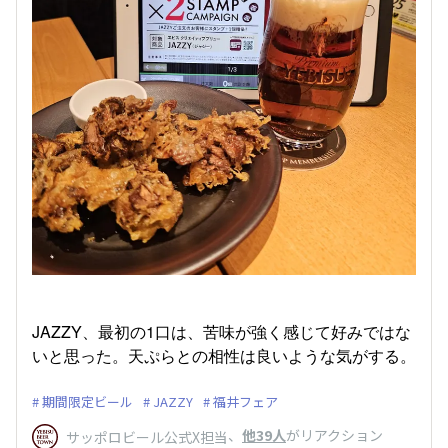
JAZZY、最初の1口は、苦味が強く感じて好みではな
いと思った。天ぷらとの相性は良いような気がする。
期間限定ビール
JAZZY
福井フェア
、
他39人
がリアクション
サッポロビール公式X担当