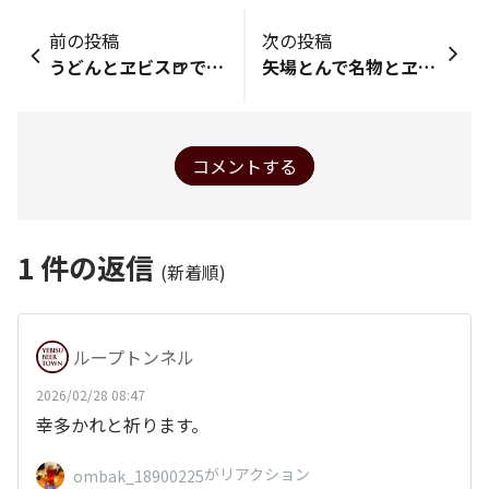
前の投稿
次の投稿
うどんとヱビス🍺でくつろぎタイム❗
矢場とんで名物とヱビス～🍺
コメントする
1
件の返信
(新着順)
ループトンネル
2026/02/28 08:47
幸多かれと祈ります。
がリアクション
ombak_18900225