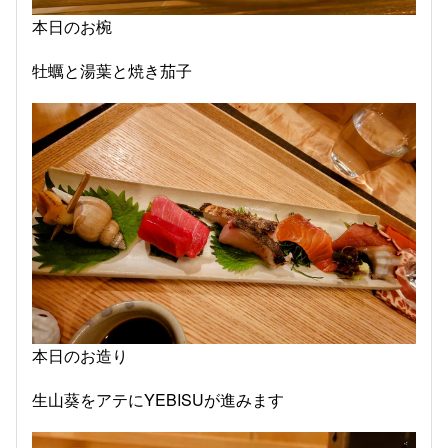
本日のお椀
牡蠣と湯葉と焼き茄子
本日のお造り
生山葵をアテにYEBISUが進みます