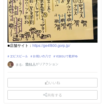
■店舗サイト：
https://ge4f800.gorp.jp/
ヱビスビール
お祝いの八寸
YEBISUで乾杯🍻
、
他61人
がリアクション
まる
いいね
共有する