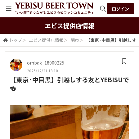
ログイン
全体検索
ヱビス提供店情報
トップ
＞
ヱビス提供店情報
＞
関東
＞
【東京·中目黒】引越しする友
検索
ombak_18900225
2025/12/21 18:10
【東京·中目黒】引越しする友とYEBISUで
🍻