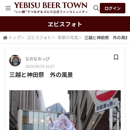
ログイン
全体検索
ヱビスフォト
トップ
＞
ヱビスフォト
＞
季節の写真
＞
三越と神田祭 外の風景
検索
なおなおっぴ
2025/06/10 21:27
三越と神田祭 外の風景