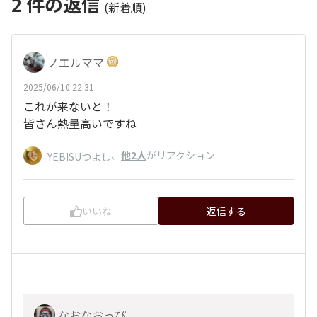
2
件の返信
(新着順)
ノエルママ
2025/06/10 22:31
これが来ないと！
皆さん熱量高いですね
、
他2人
がリアクション
YEBISUつよし
いいね
返信する
なおなおっぴ