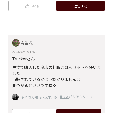
いいね
返信する
春告花
2025/02/15 12:20
Truckerさん
生協で購入した冷凍の牡蠣ごはんセットを使いま
した
市販されているかは…わかりません😣
見つかるといいですね🍀
、
他2人
がリアクション
ふゆきん🕊️(a.k.a.早川)