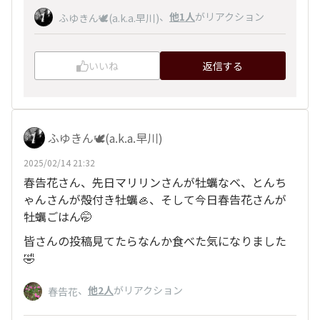
、
他1人
がリアクション
ふゆきん🕊️(a.k.a.早川)
いいね
返信する
ふゆきん🕊️(a.k.a.早川)
2025/02/14 21:32
春告花さん、先日マリリンさんが牡蠣なベ、とんち
ゃんさんが殻付き牡蠣🦪、そして今日春告花さんが
牡蠣ごはん🤭
皆さんの投稿見てたらなんか食べた気になりました
🤣
、
他2人
がリアクション
春告花