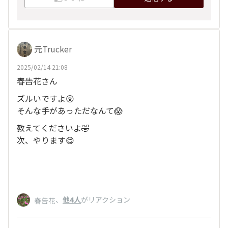
元Trucker
2025/02/14 21:08
春告花さん
ズルいですよ😲
そんな手があっただなんて😱
教えてくださいよ🤣
次、やります😋
、
他4人
がリアクション
春告花