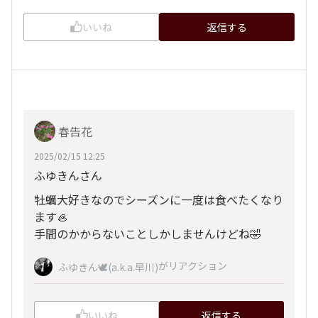
いいね
返信する
春告花
2025/02/15 12:25
ふゆきんさん
牡蠣大好きなのでシーズンに一度は食べたくなり
ます🦪
手間のかからないことしかしませんけどね🤣
がリアクション
ふゆきん🕊️(a.k.a.早川)
いいね
返信する