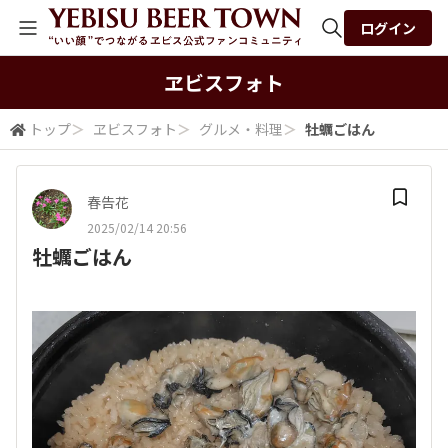
ログイン
全体検索
ヱビスフォト
トップ
＞
ヱビスフォト
＞
グルメ・料理
＞
牡蠣ごはん
検索
春告花
2025/02/14 20:56
牡蠣ごはん