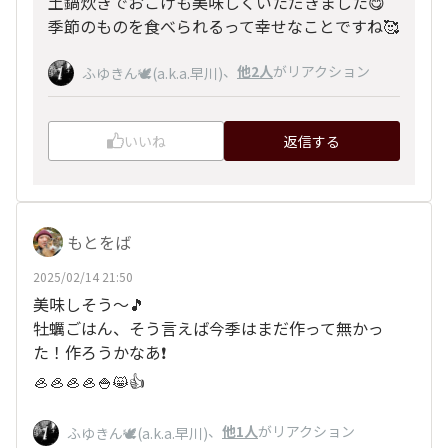
土鍋炊きでおこげも美味しくいただきました😋
季節のものを食べられるって幸せなことですね🥰
、
他2人
がリアクション
ふゆきん🕊️(a.k.a.早川)
いいね
返信する
もとをば
2025/02/14 21:50
美味しそう～🎵
牡蠣ごはん、そう言えば今季はまだ作って無かっ
た！作ろうかなあ❗
🦪🦪🦪🦪🍚😸👍
、
他1人
がリアクション
ふゆきん🕊️(a.k.a.早川)