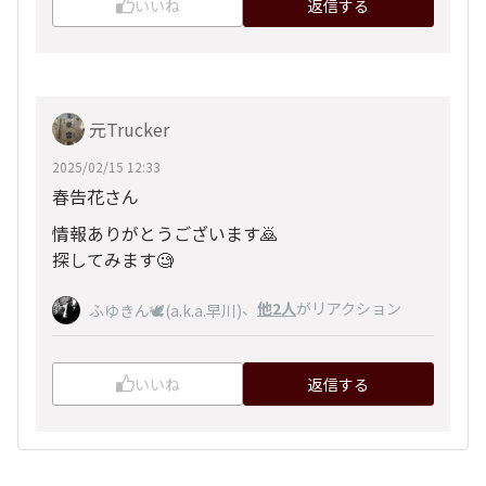
いいね
返信する
元Trucker
2025/02/15 12:33
春告花さん
情報ありがとうございます🙇
探してみます🧐
、
他2人
がリアクション
ふゆきん🕊️(a.k.a.早川)
いいね
返信する