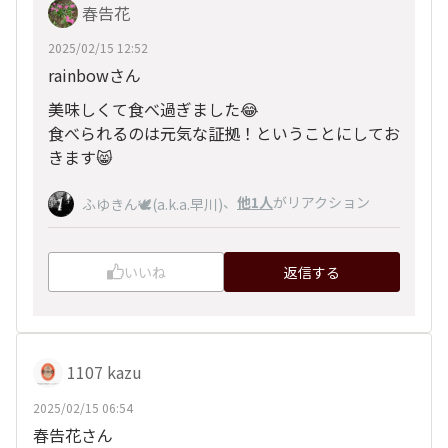
春告花
2025/02/15 12:52
rainbowさん
美味しくて食べ過ぎました😂
食べられるのは元気な証拠！ということにしてお
きます😸
、
他1人
がリアクション
ふゆきん🕊️(a.k.a.早川)
いいね
返信する
1107 kazu
2025/02/15 06:54
春告花さん