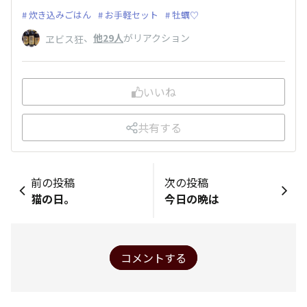
炊き込みごはん
お手軽セット
牡蠣♡
、
他29人
がリアクション
ヱビス狂
いいね
共有する
前の投稿
次の投稿
猫の日。
今日の晩は
コメントする