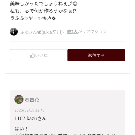
美味しかったでしょうねぇ⤴️😋
私も、🦪で何か作ろうかなぁ⁉️
うふふ✨ヤー✨🍻🎶🍀
、
他2人
がリアクション
ふゆきん🕊️(a.k.a.早川)
いいね
返信する
春告花
2025/02/15 12:46
1107 kazuさん
はい！