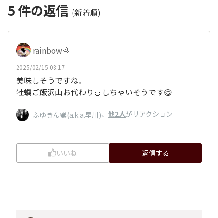
5
件の返信
(新着順)
rainbow🌈
2025/02/15 08:17
美味しそうですね。
牡蠣ご飯沢山お代わり🍚しちゃいそうです😋
、
他2人
がリアクション
ふゆきん🕊️(a.k.a.早川)
いいね
返信する