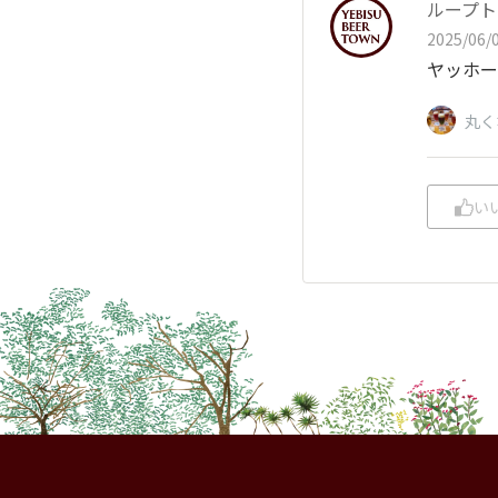
ループト
2025/06/0
ヤッホー
丸く
い