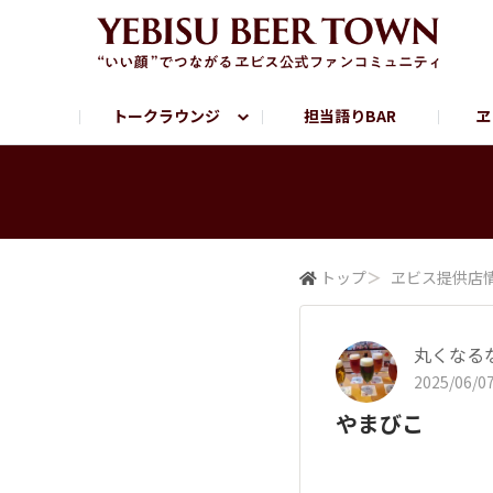
トークラウンジ
担当語りBAR
ヱ
フリートーク
ヱビス提供店情報
ヱビスブランドサイト
ヱビスフォト
YEBISU BAR
YEBISU BREWE
サッポロビール公式Instagram
トップ
＞
ヱビス提供店
丸くなる
2025/06/07
やまびこ