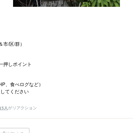
市/区/群）
一押しポイント
HP、食べログなど）​
してください​
15人
がリアクション