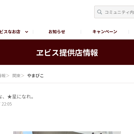
ビスなお店
お知らせ
キャンペーン
RY TOKYO
YEBISU BREWERY TOKYO公式LINE
サ
ヱビス提供店情報
情報
＞
関東
＞
やまびこ
な、★星になれ。
 22:05