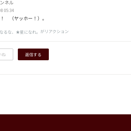
ンネル
8 05:34
！ （ヤッホー！）。
がリアクション
なるな、★星になれ。
いね
返信する