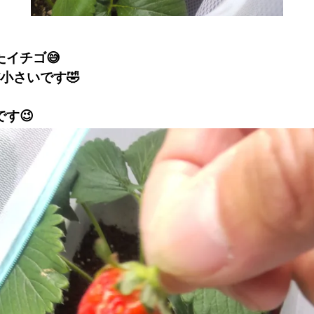
イチゴ😅
だ小さいです🤣
す😉