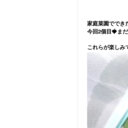
家庭菜園でできた
今回2個目🍓ま
これらが楽しみで