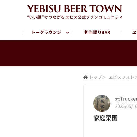
トークラウンジ
担当語りBAR
ヱ
フリートーク
ヱビス提供店情報
ヱビスブランドサイト
ヱビスフォト
YEBISU BAR
YEBISU BREWE
サッポロビール公式Instagram
トップ
＞
ヱビスフォト
元Trucke
2025/05/10
家庭菜園