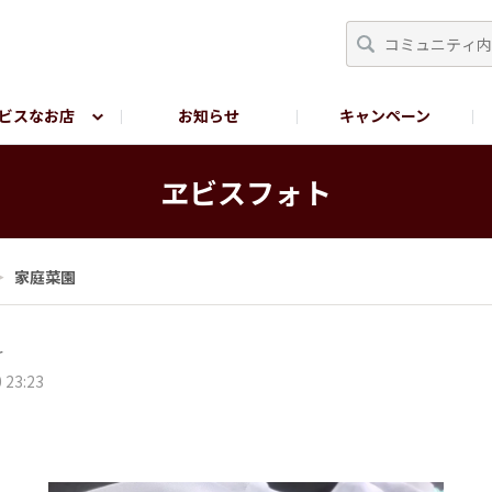
ビスなお店
お知らせ
キャンペーン
RY TOKYO
YEBISU BREWERY TOKYO公式LINE
サ
ヱビスフォト
＞
家庭菜園
r
 23:23