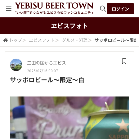
ログイン
全体検索
ヱビスフォト
トップ
＞
ヱビスフォト
＞
グルメ・料理
＞
サッポロビール〜限定
検索
三田の国からエビス
2025/07/16 00:07
サッポロビール〜限定〜白