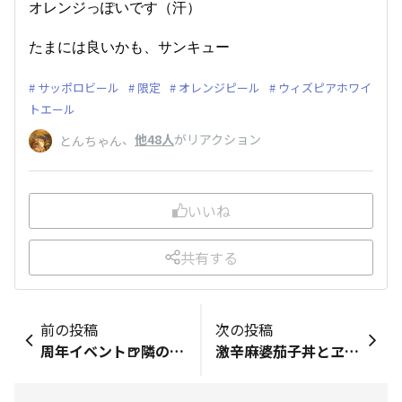
オレンジっぽいです（汗）
たまには良いかも、サンキュー
サッポロビール
限定
オレンジピール
ウィズピアホワイ
トエール
、
他48人
がリアクション
とんちゃん
いいね
共有する
前の投稿
次の投稿
周年イベント🍺隣のお客さん①
激辛麻婆茄子丼とヱビス！