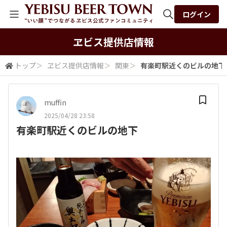
ログイン
全体検索
ヱビス提供店情報
トップ
＞
ヱビス提供店情報
＞
関東
＞
有楽町駅近くのビルの地下
検索
muffin
2025/04/28 23:58
有楽町駅近くのビルの地下