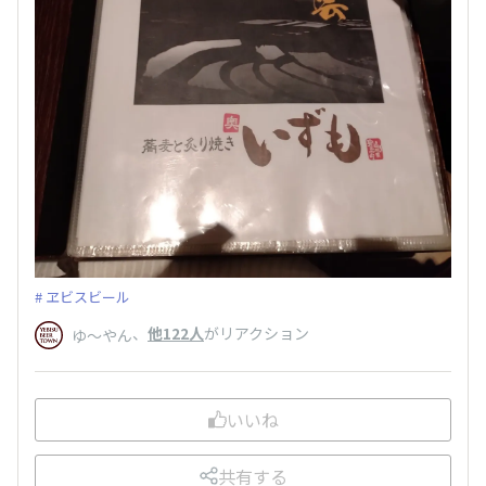
ヱビスビール
、
他122人
がリアクション
ゆ～やん
いいね
共有する