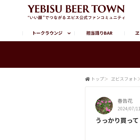
トークラウンジ
担当語りBAR
ヱ
フリートーク
ヱビス提供店情報
ヱビスブランドサイト
ヱビスフォト
YEBISU BAR
YEBISU BREWE
サッポロビール公式Instagram
トップ
＞
ヱビスフォト
春告花
2024/07/11
うっかり買って