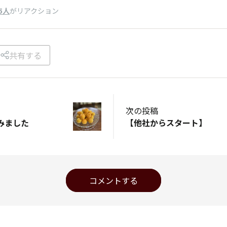
5人
がリアクション
共有する
次の投稿
みました
【他社からスタート】
コメントする