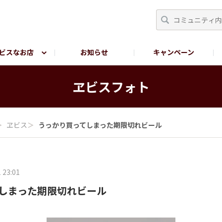
ビスなお店
お知らせ
キャンペーン
RY TOKYO
YEBISU BREWERY TOKYO公式LINE
サ
ヱビスフォト
＞
ヱビス
＞
うっかり買ってしまった期限切れビール
 23:01
しまった期限切れビール