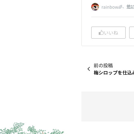
、
他1
rainbow🌈
いいね
前の投稿
梅シロップを仕込