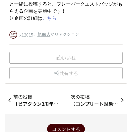
と一緒に投稿すると、フレーバークエストバッジがも
らえる企画を実施中です！
▷企画の詳細は
こちら
、
他96人
がリアクション
x12015
いいね
共有する
前の投稿
次の投稿
【ビアタウン2周年】YEBISU BARと一緒に特別なビヤカクテルを創ろう
【コンプリート対象変更のお知らせあり】ヱビス クリエイティブブリュー 焦香はいかがでしたか？
コメントする