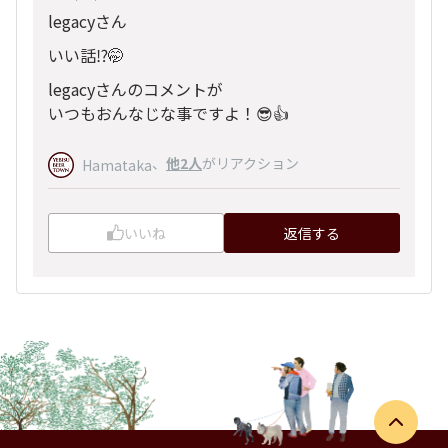
legacyさん
いい話⁉️🤭
legacyさんのコメントが
いつもおんなじな事ですよ！😎👍
、
他2人
がリアクション
Hamataka
いいね
返信する