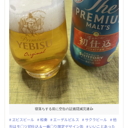
寝落ちする前に空缶の証拠隠滅完遂👍
ヱビスビール
和奏
エーデルピルス
サクラビール
他
社はモ◯ツ初仕込＆一番◯り限定デザイン缶
いいことあった