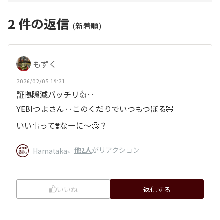
2
件の返信
(新着順)
もずく
2026/02/05 19:21
証拠隠滅バッチリ👍‥
YEBIつよさん‥このくだりでいつもつぼる🤣
いい事って❣️なーに〜🙄？
、
他2人
がリアクション
Hamataka
いいね
返信する