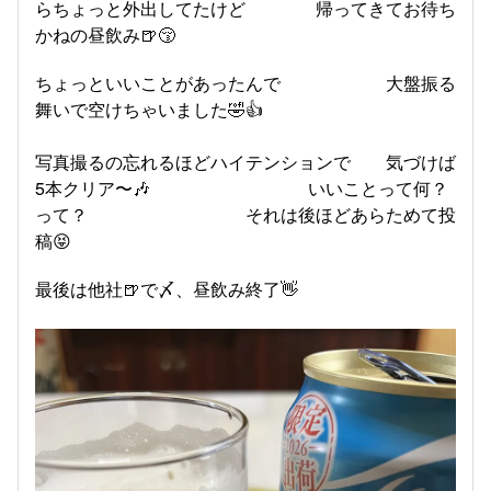
らちょっと外出してたけど 帰ってきてお待ち
かねの昼飲み🍺😚
ちょっといいことがあったんで 大盤振る
舞いで空けちゃいました🤣👍
写真撮るの忘れるほどハイテンションで 気づけば
5本クリア〜🎶 いいことって何？
って？ それは後ほどあらためて投
稿😝
最後は他社🍺で〆、昼飲み終了👋