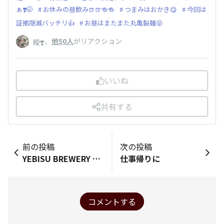
ぁ❣️🤭
お休みの昼飲み🍺🍺🍻🍻
つまみはおかき😋
今回は
証拠隠滅バッチリ👍
お昼はまたまた丸亀製麺😝
、
他50人
がリアクション
瞹❣️
いいね
共有する
前の投稿
次の投稿
YEBISU BREWERY TOKYO✨🍻🎶
仕事帰りに
コメントする