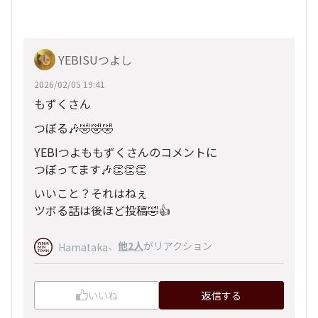
YEBISUつよし
2026/02/05 19:41
もずくさん
つぼる🎶🤣🤣🤣
YEBIつよももずくさんのコメントに
つぼってます🎶👏👏👏
いいこと？それはねぇ
ツボる話は後ほど投稿🤣👍
、
他2人
がリアクション
Hamataka
いいね
返信する