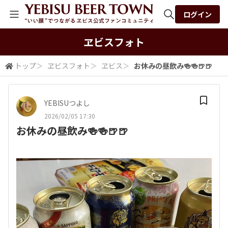
ログイン
全体検索
ヱビスフォト
トップ
＞
ヱビスフォト
＞
ヱビス
＞
お休みの昼飲み🍻🍻🍺🍺
検索
YEBISUつよし
2026/02/05 17:30
お休みの昼飲み🍻🍻🍺🍺