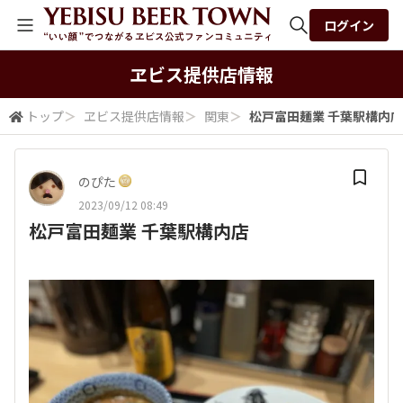
ログイン
全体検索
ヱビス提供店情報
トップ
＞
ヱビス提供店情報
＞
関東
＞
松戸富田麺業 千葉駅構内店
検索
のぴた
2023/09/12 08:49
松戸富田麺業 千葉駅構内店