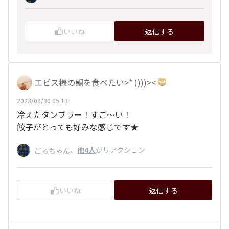
いいね
返信する
エビス様の鯛を食べたい>* ))))><
2023/09/30 05:13
冷えたタンブラー！すご～い！
餃子がとっても好みな感じです★
、
他4人
がリアクション
ごろちゃん
いいね
返信する