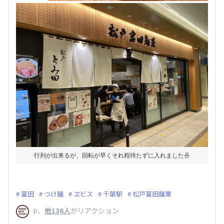
行列が出来るが、回転が早くそれ程待たずに入れました🍜
富田
つけ麺
ヱビス
千葉駅
松戸富田麺業
、
他136人
がリアクション
P