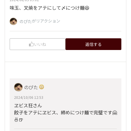
味玉、叉焼をアテにして〆につけ麺😆
がリアクション
のぴた
いいね
返信する
のぴた
2024/10/06 12:53
ヱビス狂さん
餃子をアテにヱビス、締めにつけ麺で完璧です🤗
🍜🍺