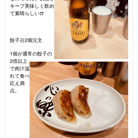
キープ美味しく飲め
て素晴らしい🍺
餃子🥟2個注文
1個が通常の餃子の
2倍以上
で肉汁溢
れて食べ
応え満
点。