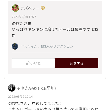
ラズベリー
2023/09/30 12:25
のびたさま
やっぱりキンキンに冷えたビールは最高ですよね
🍺
、
他3人
がリアクション
ごろちゃん
いいね
返信する
ふゆきん🕊️(a.k.a.早川)
2023/09/12 10:14
のぴたさん、見逃してました！
これ7-11ゴールドのカップ麺で売ってる富田じゃな