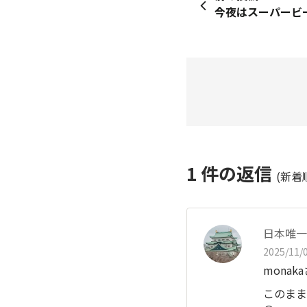
今夜はスーパービー
1
件の返信
(新着
日本唯一
2025/11/0
monak
このまま