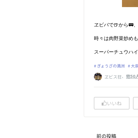
ヱビバで🍺から🚃
時々は肉野菜炒めも
スーパーチュウハイ
ぎょうざの満洲
大
、
他50
ヱビス狂
いいね
前の投稿