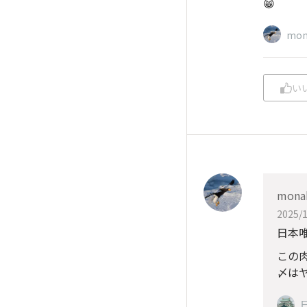
😁
mon
い
mona
2025/1
日本
この
〆はヤ