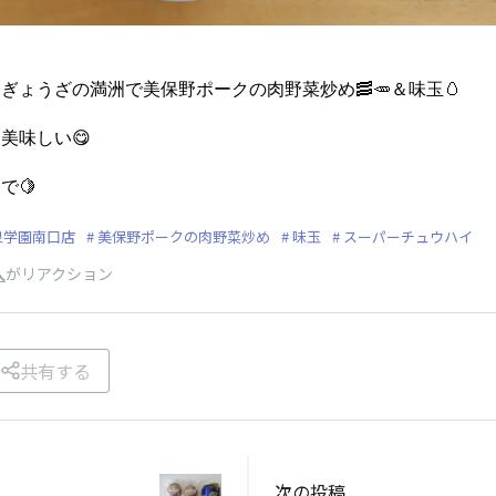
、ぎょうざの満洲で美保野ポークの肉野菜炒め🥓🥕＆味玉🥚
美味しい😋
で🍋
泉学園南口店
美保野ポークの肉野菜炒め
味玉
スーパーチュウハイ
人
がリアクション
共有する
次の投稿