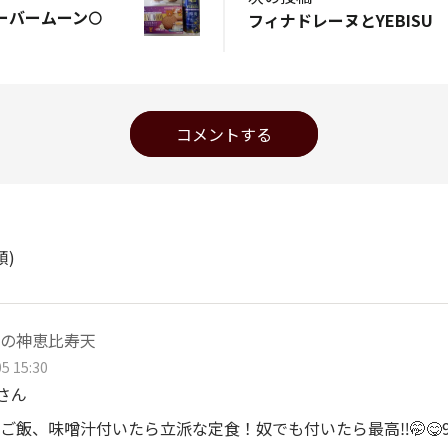
バームーン🌕️
フィナドレーヌとYEBISU
コメントする
順)
の神恵比寿天
5 15:30
aさん
ご飯、味噌汁付いたら立派な定食！奴でも付いたら最高‼️🤭😋