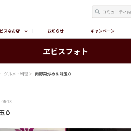
ビスなお店
お知らせ
キャンペーン
RY TOKYO
YEBISU BREWERY TOKYO公式LINE
サ
ヱビスフォト
＞
グルメ・料理
＞
肉野菜炒め＆味玉🥚
 06:18
玉🥚