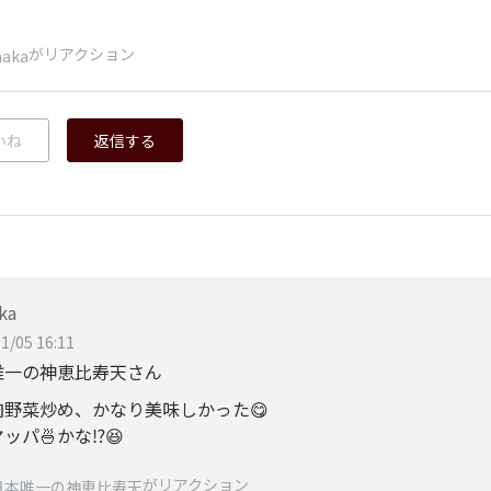
がリアクション
aka
いね
返信する
ka
1/05 16:11
唯一の神恵比寿天さん
肉野菜炒め、かなり美味しかった😋
ッパ🍜かな⁉️😆
がリアクション
日本唯一の神恵比寿天