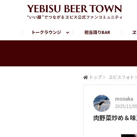
トークラウンジ
担当語りBAR
ヱ
フリートーク
ヱビス提供店情報
ヱビスブランドサイト
ヱビスフォト
YEBISU BAR
YEBISU BREWE
サッポロビール公式Instagram
トップ
＞
ヱビスフォト
monaka
2025/11/05
肉野菜炒め＆味