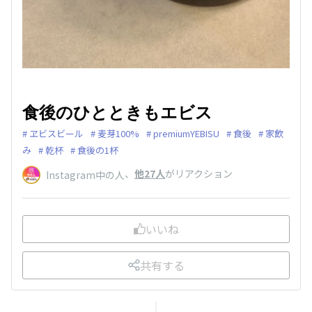
食後のひとときもエビス
ヱビスビール
麦芽100%
premiumYEBISU
食後
家飲
み
乾杯
食後の1杯
、
他27人
がリアクション
Instagram中の人
いいね
共有する