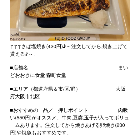
↑↑↑さば塩焼き(420円)♪︎～注文してから,焼き上げて
貰える♪︎～。
■店舗名 まい
どおおきに食堂 森町食堂
■エリア（都道府県＆市/区/群） 大阪
府大阪市北区
■おすすめの一品／一押しポイント 肉吸
い(550円)がオススメ。牛肉,豆腐,玉子が入ってボリュ
ームあります。注文してから焼きあげる卵焼き(230
円)や焼魚もおすすめです。