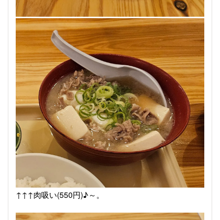
↑↑↑肉吸い(550円)♪︎～。