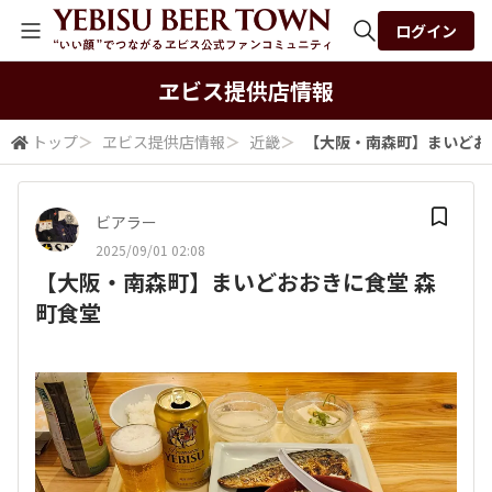
ログイン
全体検索
ヱビス提供店情報
トップ
＞
ヱビス提供店情報
＞
近畿
＞
【大阪・南森町】まいどお
検索
ビアラー
2025/09/01 02:08
【大阪・南森町】まいどおおきに食堂 森
町食堂