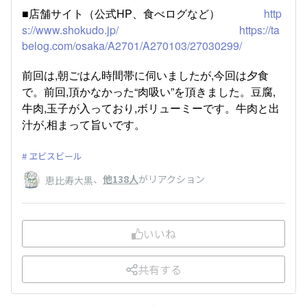
■店舗サイト（公式HP、食べログなど）​
http
s://www.shokudo.jp/
https://ta
belog.com/osaka/A2701/A270103/27030299/
前回は,朝ごはん時間帯に伺いましたが,今回は夕食
で。前回,頂かなかった“肉吸い”を頂きました。豆腐,
牛肉,玉子が入っており,ボリューミーです。牛肉と出
汁が,相まって旨いです。
ヱビスビール
、
他138人
がリアクション
恵比寿大黒
いいね
共有する