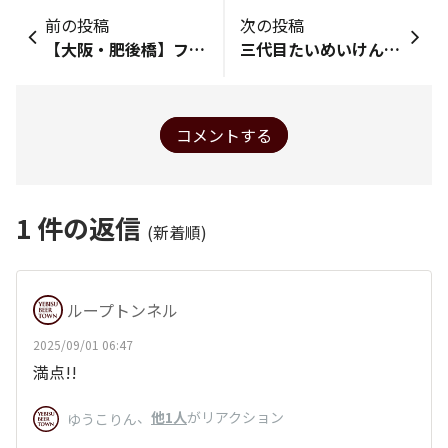
前の投稿
次の投稿
【大阪・肥後橋】フェスティバール＆ビアホール
三代目たいめいけん上野店
コメントする
1
件の返信
(新着順)
ループトンネル
2025/09/01 06:47
満点!!
、
他1人
がリアクション
ゆうこりん