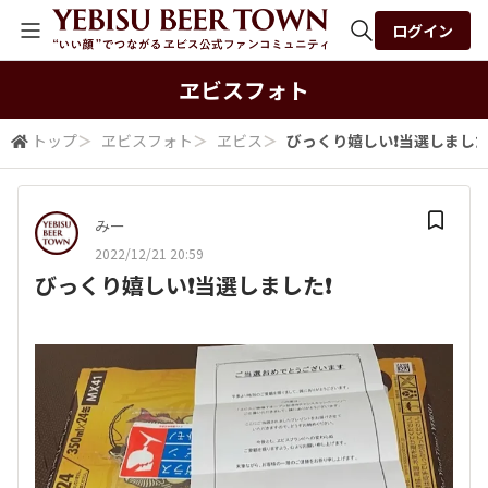
ログイン
全体検索
ヱビスフォト
トップ
＞
ヱビスフォト
＞
ヱビス
＞
びっくり嬉しい❗️当選しました❗
検索
みー
2022/12/21 20:59
びっくり嬉しい❗️当選しました❗️