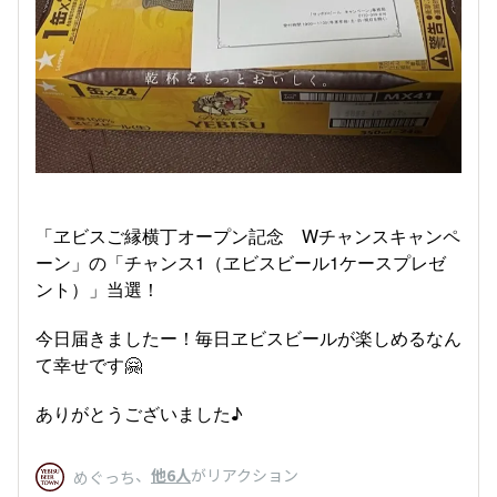
「ヱビスご縁横丁オープン記念 Wチャンスキャンペ
ーン」の「チャンス1（ヱビスビール1ケースプレゼ
ント）」当選！
今日届きましたー！毎日ヱビスビールが楽しめるなん
て幸せです🤗
ありがとうございました♪
、
他6人
がリアクション
めぐっち