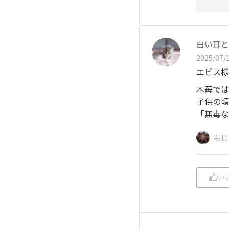
白い耳と
2025/07/1
エビス様の
木苺では
子供の頃
「無毒な
もじ
い