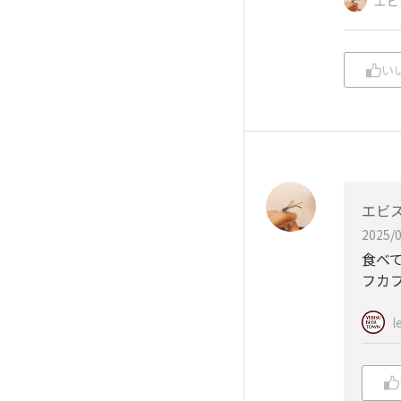
エビ
い
エビス
2025/0
食べ
フカ
l