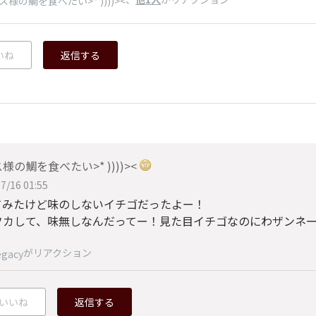
ス様の鯛を食べたい>* ))))><
いね
返信する
様の鯛を食べたい>* ))))><
7/16 01:55
てみたけど味のしないイチゴだったよー！
フカして、味無しなんだってー！見た目イチゴなのにわザンネ
がリアクション
egacy
いいね
返信する