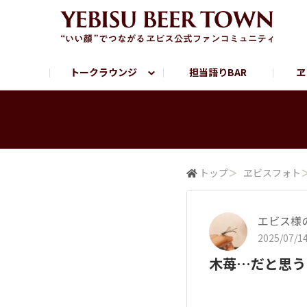
トークラウンジ
担当語りBAR
ヱ
フリートーク
ヱビス提供店情報
ヱビスブランドサイト
ヱビスフォト
YEBISU BAR
YEBISU BREWE
サッポロビール公式Instagram
トップ
＞
ヱビスフォト
エビス様の
2025/07/14
木苺…だと思う