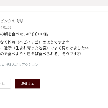
ピンクの肉球
4 01:01
鯛を食べたい>* ))))>< 様。
なく蛇苺（ヘビイチゴ）のようですよ🤚
、近所（生まれ育った池袋）でよく見かけました👀
ので食べようと思えば食べられる」そうです🤭
、
他1人
がリアクション
お
いね
返信する