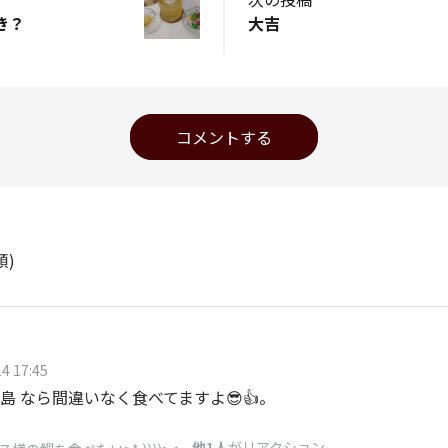
き？
大吉
コメントする
順)
4 17:45
島 なら間違いなく食べてますよ😎👍。
、
他1人
がリアクション