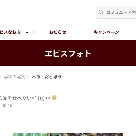
ビスなお店
お知らせ
キャンペーン
RY TOKYO
YEBISU BREWERY TOKYO公式LINE
サ
ヱビスフォト
＞
季節の写真
＞
木苺…だと思う
鯛を食べたい>* ))))><
 00:46