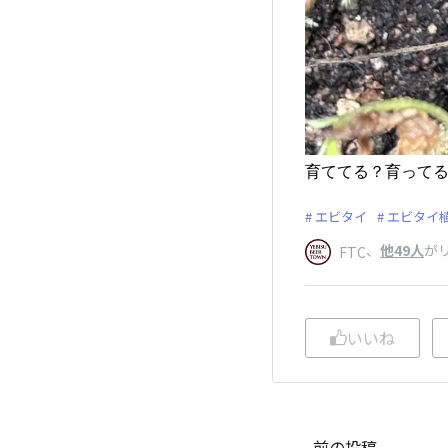
育ててる？育って
エビタイ
エビタイ
、
他49人
が
FTC
いいね
前の投稿