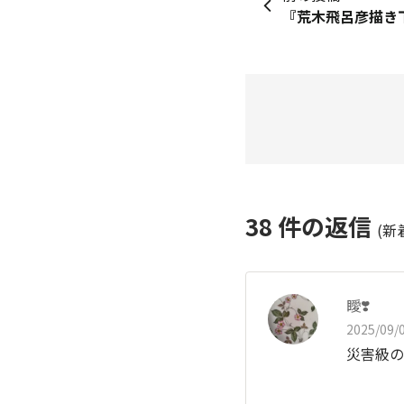
38
件の返信
(新
瞹❣️
2025/09/0
災害級の