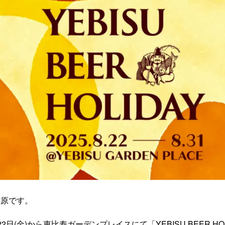
！
槇原です。
2日(金)から恵比寿ガーデンプレイスにて「YEBISU BEER HO