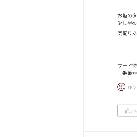
お塩のタ
少し早め
気配りあ
フード待
一番暑か
ゆう
い