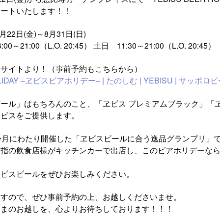
タートいたします！！
22日(金)～8月31日(日)
21:00（L.O. 20:45） 土日 11:30～21:00（L.O. 20:45）
設サイトより！（事前予約もこちらから）
OLIDAY –ヱビスビアホリデー– | たのしむ | YEBISU | サッポロ
ール」はもちろんのこと、「ヱビス プレミアムブラック」「ヱ
ヱビスをご提供します。
か月にわたり開催した「ヱビスビールに合う逸品グランプリ」
屈指の飲食店様がキッチンカーで出店し、このビアホリデーな
エビスビールをぜひお楽しみください。
ますので、ぜひ事前予約の上、お越しくださいませ。
さまのお越しを、心よりお待ちしております！！！