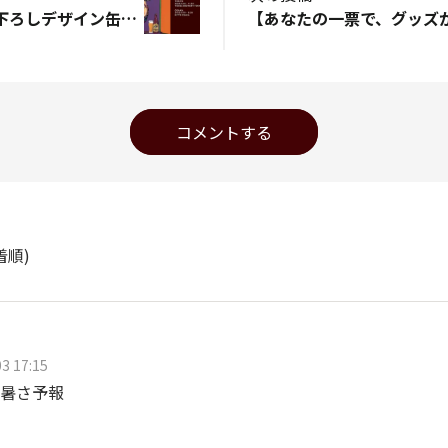
『荒木飛呂彦描き下ろしデザイン缶』第2弾 イベント実施＆グッズ発売決定！
コメントする
着順)
3 17:15
暑さ予報