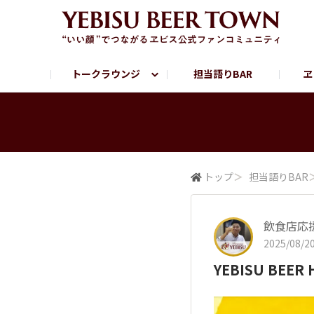
トークラウンジ
担当語りBAR
ヱ
フリートーク
ヱビス提供店情報
ヱビスブランドサイト
ヱビスフォト
YEBISU BAR
YEBISU BREWE
サッポロビール公式Instagram
トップ
＞
担当語りBAR
飲食店応
2025/08/20
YEBISU BE