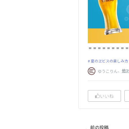
＝＝＝＝＝＝＝＝
夏のヱビスの楽しみ方
、
他3
ゆうこりん
いいね
前の投稿