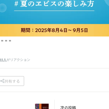
＝＝＝＝
93人
がリアクション
共有する
次の投稿