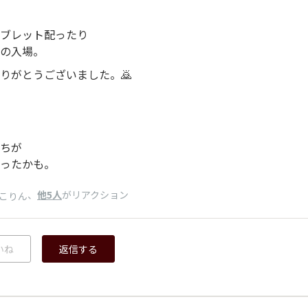
ブレット配ったり
の入場。
りがとうございました。🙇
ちが
ったかも。
、
他5人
がリアクション
こりん
いね
返信する