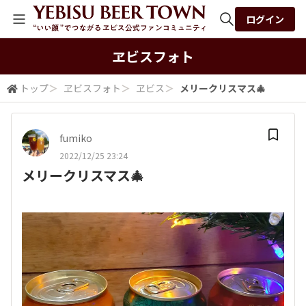
ログイン
全体検索
ヱビスフォト
トップ
＞
ヱビスフォト
＞
ヱビス
＞
メリークリスマス🎄
検索
fumiko
2022/12/25 23:24
メリークリスマス🎄