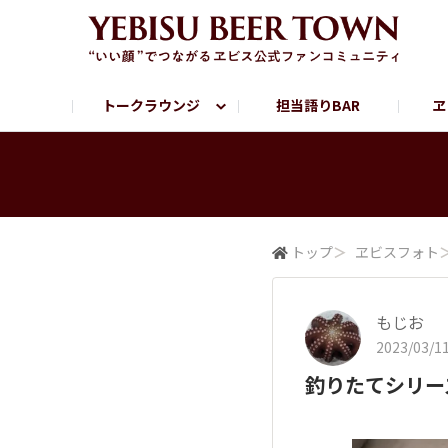
トークラウンジ
担当語りBAR
ヱ
フリートーク
ヱビス提供店情報
ヱビスブランドサイト
ヱビスフォト
YEBISU BAR
YEBISU BREWE
サッポロビール公式Instagram
トップ
＞
ヱビスフォト
もじお
2023/03/11
釣りたてシリー