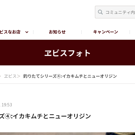
ビスなお店
お知らせ
キャンペーン
RY TOKYO
YEBISU BREWERY TOKYO公式LINE
サ
ヱビスフォト
＞
ヱビス
＞
釣りたてシリーズ④:イカキムチとニューオリジン
 19:53
ズ④:イカキムチとニューオリジン