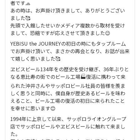
者です🧢
あの時は、お声掛け頂きまして、ありがとうござい
ました🥰
先頭で入館したせいかメディア複数から取材を受け
まして、恐縮ですが応えさせて頂きました😉
YEBISU the JOURNEYの初日の時にもタップルー厶
でお声掛け頂いて、まさかの再会となり、お話が出来
て嬉しく思いました🥰
ヱビスビール134年をの歴史を受け継ぎ、36年ぶりと
なる恵比寿の街でのビール工場🏭復活に携わって来
られた沖井さんやサッポロビール社員の皆様を羨ま
しく思うと同時に、僕自身が歴史あるビールを味わ
えること、ビール工場の復活の初日に来られたこと
を幸せに思います😊
1994年に上京して以来、サッポロライオングループ
店でサッポロビールやヱビスビールに触れて来まし
た。