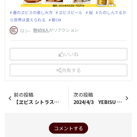
春のヱビスの楽しみ方
ヱビスビール
桜
たのしんでるか
ら世界は変えられる
新CM
、
他658人
がリアクション
ロン
いいね
共有する
前の投稿
次の投稿
【ヱビス シトラスブラン】デザインとマリアージュ料理についてご紹介！
2024/4/3 YEBISU BREWERY TOKYOついに開業！！
コメントする