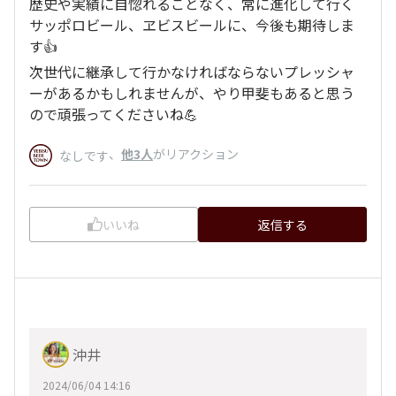
歴史や実績に自惚れることなく、常に進化して行く
サッポロビール、ヱビスビールに、今後も期待しま
す👍
次世代に継承して行かなければならないプレッシャ
ーがあるかもしれませんが、やり甲斐もあると思う
ので頑張ってくださいね💪
、
他3人
がリアクション
なしです
いいね
返信する
沖井
2024/06/04 14:16