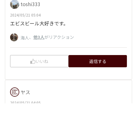
toshi333
2024/05/21 05:04
エビスビール大好きです。
、
他3人
がリアクション
海人
いいね
返信する
ヤス
2024/05/21 04:05
早く行きたい。
、
他1人
がリアクション
瞹❣️