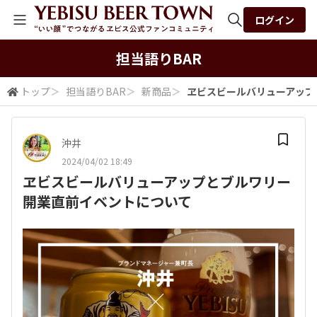
ログイン
全体検索
担当語りBAR
トップ
＞
担当語りBAR
＞
新商品
＞
ヱビスビールバリューアップ
検索
沖井
2024/04/02 18:49
ヱビスビールバリューアップとブルワリー
開業直前イベントについて