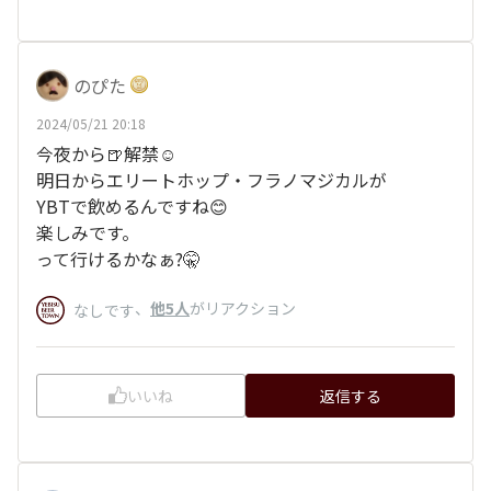
のぴた
2024/05/21 20:18
今夜から🍺解禁☺️
明日からエリートホップ・フラノマジカルが
YBTで飲めるんですね😊
楽しみです。
って行けるかなぁ?🤫
、
他5人
がリアクション
なしです
いいね
返信する