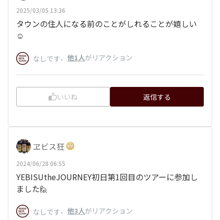
2025/03/05 13:36
タウンの住人になる前のことがしれることが嬉しい
☺️
、
他1人
がリアクション
なしです
いいね
返信する
ヱビス狂
2024/06/28 06:55
YEBISUtheJOURNEY初日第1回目のツアーに参加し
ました🙋
、
他3人
がリアクション
なしです