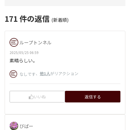
171
件の返信
(新着順)
ループトンネル
2025/05/25 06:59
素晴らしい。
、
他1人
がリアクション
なしです
いいね
返信する
びばー