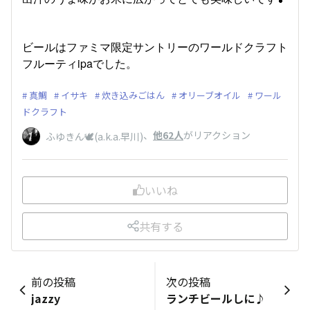
ビールはファミマ限定サントリーのワールドクラフト
フルーティipaでした。
真鯛
イサキ
炊き込みごはん
オリーブオイル
ワール
ドクラフト
、
他62人
がリアクション
ふゆきん🕊️(a.k.a.早川)
いいね
共有する
前の投稿
次の投稿
jazzy
ランチビールしに♪