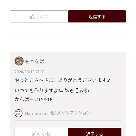
いいね
返信する
もとをば
2026/03/10 21:31
やっとこさ～さま、ありがとうございます🎵
いつでも作りますよ❗🍳🔪🍚😆🎶👍
かんぱーい🍺✨🍺
、
他1人
がリアクション
Hamataka
いいね
返信する