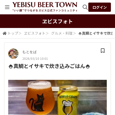
ログイン
全体検索
ヱビスフォト
トップ
＞
ヱビスフォト
＞
グルメ・料理
＞
🍚真鯛とイサキで炊き
検索
もとをば
2026/03/10 10:01
🍚真鯛とイサキで炊き込みごはん🍚