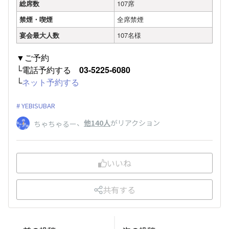
総席数
107席
禁煙・喫煙
全席禁煙
宴会最大人数
107名様
▼ご予約
└電話予約する
03-5225-6080
└
ネット予約する
YEBISUBAR
、
他140人
がリアクション
ちゃちゃるー
いいね
共有する