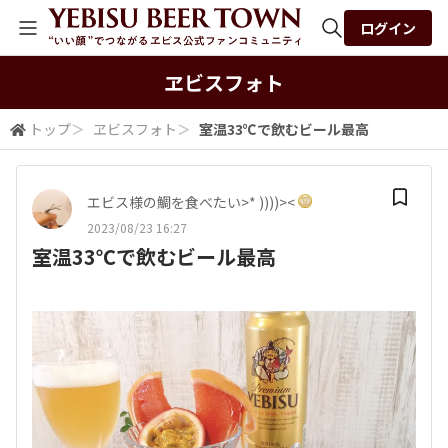
ログイン
全体検索
ヱビスフォト
トップ
＞
ヱビスフォト
＞
室温33℃で飲むビール最高
検索
エビス様の鯛を食べたい>* ))))><
2023/08/23 16:27
室温33℃で飲むビール最高