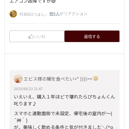
エアコン故障ですか😅
、
他5人
がリアクション
YEBISUつよし
いいね
返信する
エビス様の鯛を食べたい>* ))))><
2023/08/23 21:47
いえいえ、購入１年ほどで壊れたらぴちょんくん
叱ります♪
スマホと連動面倒で未設定、帰宅後の室内が～(
´艸｀)
が、美味しく飲める条件と気が付きました＼(^o