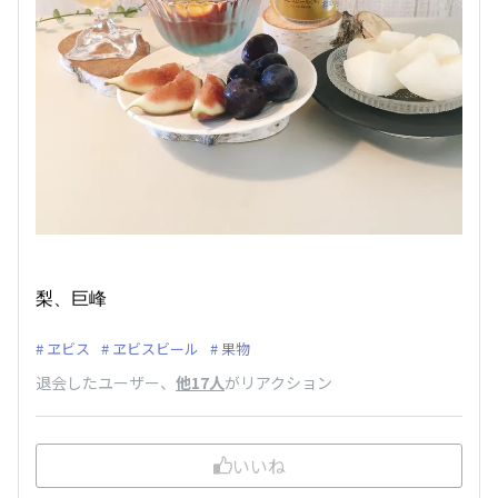
梨、巨峰
ヱビス
ヱビスビール
果物
退会したユーザー
、
他17人
がリアクション
いいね