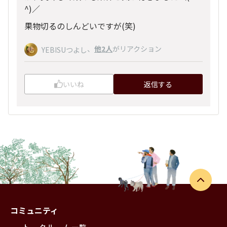
^)／
果物切るのしんどいですが(笑)
、
他2人
がリアクション
YEBISUつよし
いいね
返信する
コミュニティ
トークルーム一覧