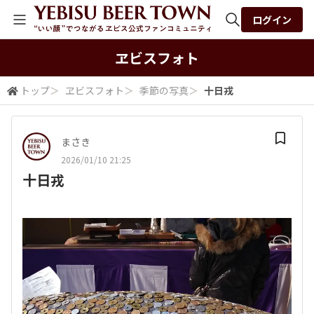
ログイン
全体検索
ヱビスフォト
トップ
＞
ヱビスフォト
＞
季節の写真
＞
十日戎
検索
まさき
2026/01/10 21:25
十日戎