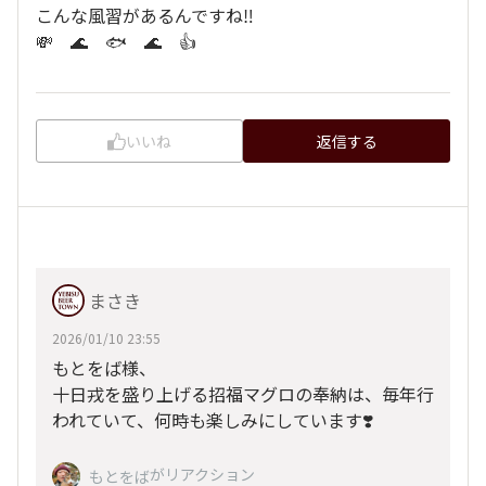
こんな風習があるんですね‼️
💸 🌊 🐟 🌊 👍
いいね
返信する
まさき
2026/01/10 23:55
もとをば様、
十日戎を盛り上げる招福マグロの奉納は、毎年行
われていて、何時も楽しみにしています❣️
がリアクション
もとをば