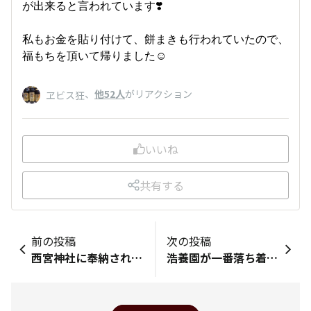
が出来ると言われています❣️
私もお金を貼り付けて、餅まきも行われていたので、
福もちを頂いて帰りました☺️
、
他52人
がリアクション
ヱビス狂
いいね
共有する
前の投稿
次の投稿
西宮神社に奉納されているヱビスビールと大手ビール各社のビール。
浩養園が一番落ち着きます！😆