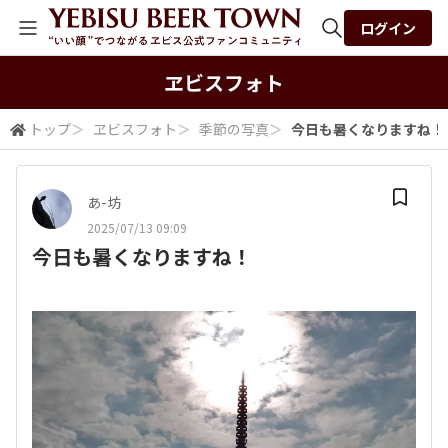
ログイン
全体検索
ヱビスフォト
トップ
＞
ヱビスフォト
＞
季節の写真
＞
今日も暑くなりますね！
検索
あ-坊
2025/07/13 09:09
今日も暑くなりますね！