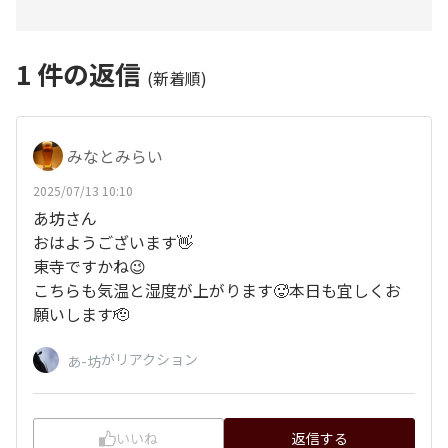
1
件の返信
(新着順)
みなとみらい
2025/07/13 10:10
あ坊さん
おはようございます👋
東寺ですかね😉
こちらも気温と湿度が上がります🥵本日も宜しくお
願いします🫡
がリアクション
あ-坊
いいね
返信する