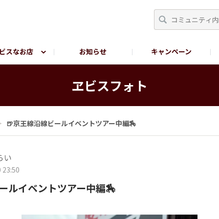
ビスなお店
お知らせ
キャンペーン
RY TOKYO
YEBISU BREWERY TOKYO公式LINE
サ
ヱビスフォト
＞
🍺京王線沿線ビールイベントツアー中編🏇
らい
 23:50
ビールイベントツアー中編🏇