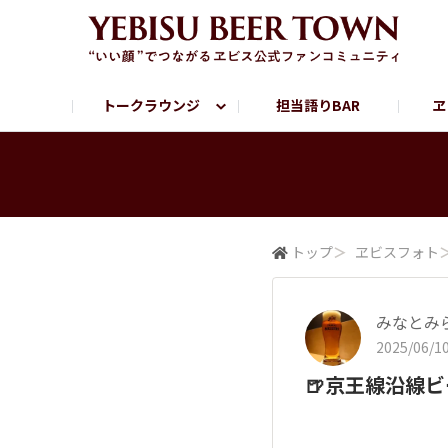
トークラウンジ
担当語りBAR
ヱ
フリートーク
ヱビス提供店情報
ヱビスブランドサイト
ヱビスフォト
YEBISU BAR
YEBISU BREWE
サッポロビール公式Instagram
トップ
＞
ヱビスフォト
みなとみ
2025/06/10
🍺京王線沿線