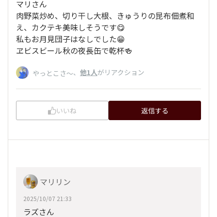
マリさん
肉野菜炒め、切り干し大根、きゅうりの昆布佃煮和
え、カクテキ美味しそうです😋
私もお月見団子はなしでした😁
ヱビスビール秋の夜長缶で乾杯🍻
、
他1人
がリアクション
やっとこさ～
いいね
返信する
マリリン
2025/10/07 21:33
ラズさん