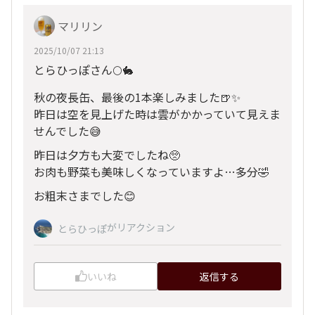
マリリン
2025/10/07 21:13
とらひっぽさん🌕️🐇
秋の夜長缶、最後の1本楽しみました🍺✨
昨日は空を見上げた時は雲がかかっていて見えま
せんでした😅
昨日は夕方も大変でしたね🥺
お肉も野菜も美味しくなっていますよ…多分🤣
お粗末さまでした😊
がリアクション
とらひっぽ
いいね
返信する