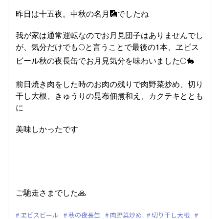
昨日は十五夜。中秋の名月🎑でしたね
我が家は通常運転なのでお月見団子はありませんでし
が、気分だけでも🌕️と言うことで最後の1本、ヱビス
ビール秋の夜長缶でお月見気分を味わいました🌕️🐇
前日焼き肉をした時のお肉の残りで肉野菜炒め、切り
干し大根、きゅうりの昆布佃煮和え、カクテキととも
に
美味しかったです
ご馳走さまでした🙏
ヱビスビール
秋の夜長缶
肉野菜炒め
切り干し大根