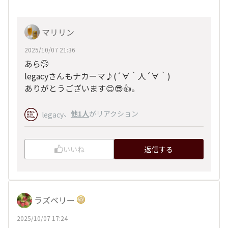
マリリン
2025/10/07 21:36
あら🤭
legacyさんもナカーマ♪(
´∀｀
人
´∀｀
)
ありがとうございます😊😎👍。
、
他1人
がリアクション
legacy
いいね
返信する
ラズベリー
2025/10/07 17:24