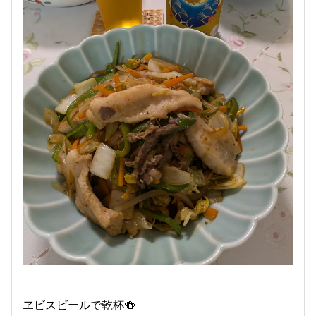
ヱビスビールで乾杯🍻