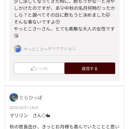
少し涼しくなってきた時に、飲もうかな…と冷や
しかけたのですが、あ💡中秋の名月何時だったか
しら？と調べてその日に飲もうと決めました🤭
そんな事ないですよ🥺
やっとこさ～さん、とても素敵な大人の女性です
😘
がリアクション
やっとこさ～
いいね
返信する
とらひっぽ
2025/10/07 14:15
マリリン さん🌕🐇
秋の夜長缶🍺、きっとお月様も喜んでいたことと思い