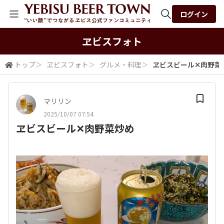
ログイン
全体検索
ヱビスフォト
トップ
＞
ヱビスフォト
＞
グルメ・料理
＞
ヱビスビール✕肉野菜
検索
マリリン
2025/10/07 07:54
ヱビスビール✕肉野菜炒め