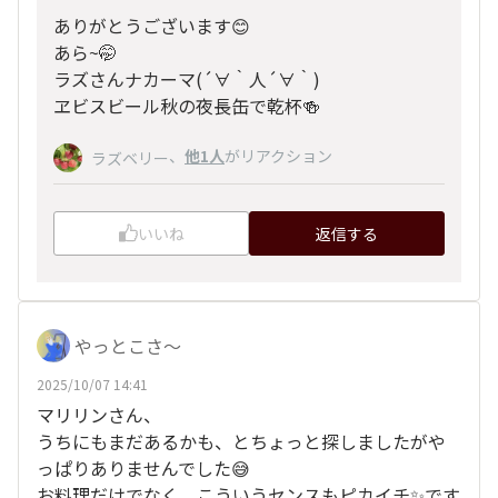
ありがとうございます😊
あら~🤭
ラズさんナカーマ(
´∀｀
人
´∀｀
)
ヱビスビール秋の夜長缶で乾杯🍻
、
他1人
がリアクション
ラズベリー
いいね
返信する
やっとこさ～
2025/10/07 14:41
マリリンさん、
うちにもまだあるかも、とちょっと探しましたがや
っぱりありませんでした😅
お料理だけでなく、こういうセンスもピカイチ✨です