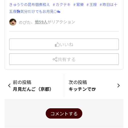
きゅうりの昆布佃煮和え
カクテキ
冩樂
王禄
昨日は十
五夜🎑気分だけでもお月見🌕️🐇
、
他59人
がリアクション
のぴた
いいね
共有する
前の投稿
次の投稿
月見だんご（京都）
キッチンで🍺
コメントする