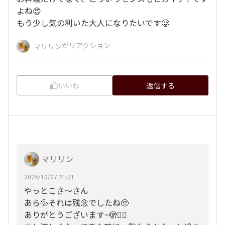
よね😍
もう少し気の利いた大人になりたいです🥲
がリアクション
マリリン
いいね
返信する
マリリン
2025/10/07 21:21
やっとこさ～さん
あら💦それは残念でしたね🥺
ありがとうございます~🫣😶‍🌫️