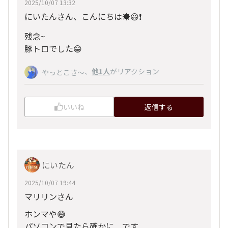
2025/10/07 13:32
にいたんさん、こんにちは☀️😃❗️
残念~
豚トロでした😁
、
他1人
がリアクション
やっとこさ～
いいね
返信する
にいたん
2025/10/07 19:44
マリリンさん
ホンマや😅
パソコンで見たら確かに です