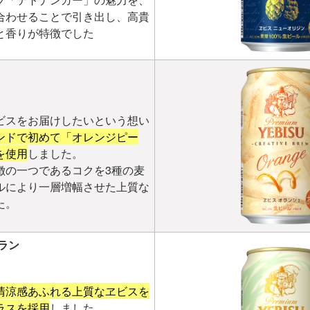
合わせることで引き出し、高貴
と香りが特徴でした
ビスをお届けしたいという想い
ンドで初めて「オレンジピー
を使用
しました。
徴の一つであるコクを3種の麦
ルにより一層増幅させた上質な
た。
ラン
清涼感あふれる上質なヱビスを
ラスを採用
しました。