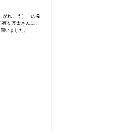
こがれこう）」の発
である有友亮太さんにこ
も伺いました。