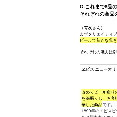
Q.これまで6
それぞれの商品
（有友さん）
まずクリエイティ
ビールで新たな驚
それぞれの魅力は
ヱビス ニューオリ
改めてビール造り
を深掘りし、お客
華した商品
です。
1890年のヱビス
たと思われるホッ