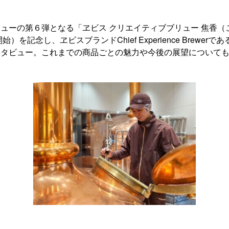
ューの第６弾となる「ヱビス クリエイティブブリュー 焦香（
始）を記念し、ヱビスブランドChief Experience Brewer
ンタビュー。これまでの商品ごとの魅力や今後の展望について