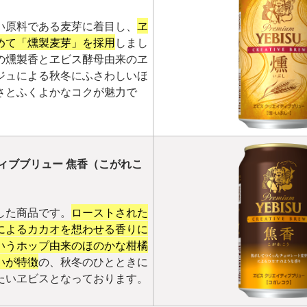
い原料である麦芽に着目し、
ヱ
めて「燻製麦芽」を採用
しまし
の燻製香とヱビス酵母由来のヱ
ジュによる秋冬にふさわしいほ
さとふくよかなコクが魅力で
ィブブリュー 焦香（こがれこ
した商品です。
ローストされた
によるカカオを想わせる香りに
いうホップ由来のほのかな柑橘
いが特徴
の、秋冬のひとときに
たいヱビスとなっております。