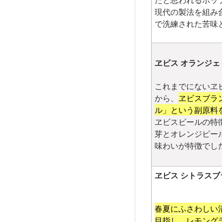
現代の製法を組み
で洗練された苦味
ヱビス オランジェ
これまでにないヱ
から、
ヱビスブラ
ル」という副原料
ヱビスビールの特
芽とオレンジピー
味わいが特徴でし
ヱビス シトラスブ
春夏にふさわしい
目指し、レモング