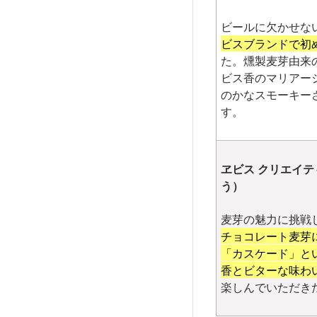
ビールに欠かせな
ビスブランドで初
た。燻製麦芽由来
ビス香のマリアー
のかなスモーキー
す。
ヱビス クリエイテ
う）
麦芽の魅力に挑戦
チョコレート麦芽
「カスケード」と
香とビターな味わ
楽しんでいただき