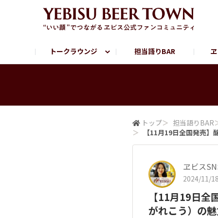
トークラウンジ
担当語りBAR
ヱ
フリートーク
ヱビス提供店情報
ヱビスブランドサイト
ヱビスフォト
YEBISU BAR
YEBISU BREWE
サッポロビール公式Instagram
トップ
＞
担当語りBAR
＞
【11月19日全国発売
ヱビスSN
2024/11/18
【11月19日
がれこう）の魅