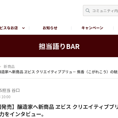
ビスなお店
お知らせ
キャンペーン
RY TOKYO
YEBISU BREWERY TOKYO公式LINE
サ
担当語りBAR
＞
新商品
】醸造家へ新商品 ヱビス クリエイティブブリュ－ 焦香（こがれこう）の
S担当 谷口
 10:00
全国発売】醸造家へ新商品 ヱビス クリエイティブブ
力をインタビュー。