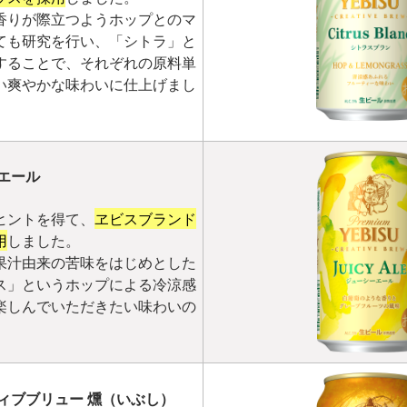
香りが際立つようホップとのマ
ても研究を行い、「シトラ」と
することで、それぞれの原料単
い爽やかな味わいに仕上げまし
エール
ヒントを得て、
ヱビスブランド
用
しました。
果汁由来の苦味をはじめとした
ス」というホップによる冷涼感
楽しんでいただきたい味わいの
ィブブリュー 燻（いぶし）