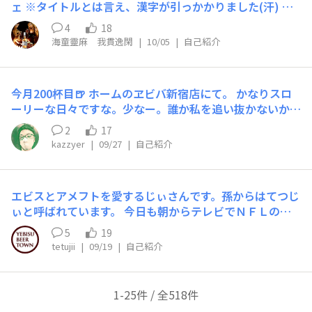
ェ ※タイトルとは言え、漢字が引っかかりました(汗) 録
画していて、今(10050650)、観てます あ・・・豚骨ラー
4
18
メン(汗) ・・・ 俺の今現在の生活習慣的には、今時分は
海童靈麻 我貫逸閑
|
10/05
|
自己紹介
深夜(寝る前)なんだよなァ・・・ 豚骨ラーメン・・・
『豚骨ラーメンを見せられるだけ』は非道やで(汗)
・・・魅せられるだけに o(〃ω〃)o ﾜﾌﾜﾌ♪
今月200杯目🍺 ホームのヱビバ新宿店にて。 かなりスロ
ーリーな日々ですな。少なー。誰か私を追い抜かないか
な〜と、かなり抑えています。ここ3年間のアベが月間40
2
17
0杯近いので。このままだと私の現アプリの最少杯数で月
kazzyer
|
09/27
|
自己紹介
間1位です。ある種新記録。🙄 ハイランカーご老体達は置
いといて、55歳の私より若い方で、私を凌駕する方を希望
します。私を完膚なきまでに駆逐する方。そうすれば絶望
エビスとアメフトを愛するじぃさんです。孫からはてつじ
と希望が私を真の意味でのハイランカー引退へと追い込む
ぃと呼ばれています。 今日も朝からテレビでＮＦＬのＴ
でしょう。🙇‍♀️ あ、202杯目になっちゃった。 やはりヱビ
ＮＦをエビス片手に観戦でした。ごひいきのビルズが快勝
スは美味いよ。😊
5
19
してご機嫌す。どうぞこんなじぃをよろしくお願いいたし
tetujii
|
09/19
|
自己紹介
ます。２０２５．９．１９
1-25件 / 全518件