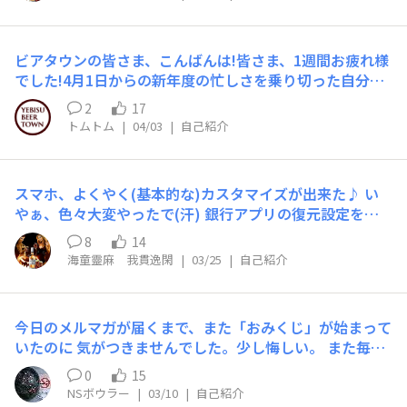
り痛みまして・・・肌に直に着ているし汗をたっぷり吸っ
の上に炭酸水注いで喉、潤しました(苦笑)氷の中も炭酸だ
て洗濯して・・・暑いから脱いで椅子に掛けて、座った表
らけで、気泡が充満だす
紙に引っ張られ・・・等々で一応、綿なンだけどね薄手し
ビアタウンの皆さま、こんばんは!皆さま、1週間お疲れ様
か無かったのだ・・・半纏だしそろそろ買い替えか？思っ
でした!4月1日からの新年度の忙しさを乗り切った自分へ
てAmazon見たら、分厚く丈夫な奴があった♪でも1枚!!
のご褒美として、今、エビスバーに来ています（妻は夜
買おうか買うまいか・・・と悩んでいたのだが、背中に
2
17
勤！ 夜勤だからこそ、実現できることです！）。小さな
『桜・川・藤の花』のプリント・・・コレ着て、的屋とか
トムトム
|
04/03
|
自己紹介
このような幸せをかんじられることが、実は幸せ者かもし
に思われんかな(悩)そもそもプリントやしなぁ刺繍ならま
れません！来週からまだまだ激務が続きますが、みなさま
だしも
どうぞご自愛ください！
スマホ、よくやく(基本的な)カスタマイズが出来た♪ い
やぁ、色々大変やったで(汗) 銀行アプリの復元設定をや
っていたら『証明で免許証の暗証番号を～』と出てきて、
8
14
ンなモン覚えちょらんぞ・・・と、これかな？と番号入れ
海童靈麻 我貫逸閑
|
03/25
|
自己紹介
たらロックされ・・・ ※今の免許証はIC内蔵 わざわざ解
除するのに警察署まで行く羽目になり(汗) ※親には「何
やった!?」と疑われ・・・ ついでに貸金庫行って、預けて
今日のメルマガが届くまで、また「おみくじ」が始まって
ある他の銀行通帳とか引っ張り出して復元設定して・・・
いたのに 気がつきませんでした。少し悔しい。 また毎日
※家に5・10に入っても、貴重品は置いて無いぞ♪ でもね
アクセスしなければ。 しかし今日は寒かったですね。 今
その帰りに滅多に見れないモンを見かけました(笑) 丁
0
15
夜は今季最後のあい鴨鍋です。
度、踏切で遮断機が下りまして・・・ 整備員が、遮断機
NSボウラー
|
03/10
|
自己紹介