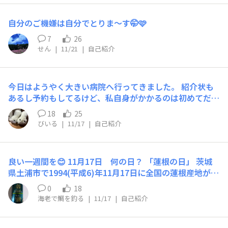
考えずに文庫を買ったのですが、これがたまたま増補版で
単行本プラスその後のエピソードまで載っていてラッキー
でした。 何年か前に流行った本だとは思いますが、もし
自分のご機嫌は自分でとりま〜す🤭🩷
まだ読んでいなくて、何か面白い本を探している方がいら
7
26
したら、ぜひ。 因みにそのバリューブックスのやってい
せん
|
11/21
|
自己紹介
る「積読チャンネル」というYouTube動画は、観ると積
読が増えます、ホントに。 なので極力観ないようにして
いるのですが……気になるタイトルはつい保存して、なぜ
今日はようやく大きい病院へ行ってきました。 紹介状も
か「積読チャンネル」が積読状態になっています。 何を
あるし予約もしてるけど、私自身がかかるのは初めてだっ
やっているんだか、自分。
たので（子どもはかかったことある）、最初は初診手続き
18
25
からスタートでした。 問診票書いて、保険証と紹介状出
びいる
|
11/17
|
自己紹介
して受付待ち。 こういう大きいとこって待つのよね、時
間かかるよね、と思いきや案外早く呼ばれたのですが。
「あの、こちらの保険証なんですが……」 と、見ると、
良い一週間を😊 11月17日 何の日？ 「蓮根の日」 茨城
そこには、 長 男 の 名 前 が ！！ やっちまっ
県土浦市で1994(平成6)年11月17日に全国の蓮根産地が集
た……。 あ？て事は同じ袋に入ってたお薬手帳も、 ……
まって開催された「蓮根サミット」で制定。 👕「日本製
長男の、だ……。 昨日の夜確認して入れたじゃん、自
0
18
肌着の日」 「いい(11)イ(1)ンナー(7)」の語呂合わせ。
分？？？ 幸い今日は次男が家に居て（長男も居たけど、
海老で鯛を釣る
|
11/17
|
自己紹介
⚾️「ドラフト記念日」🏏 1965(昭和40)年11月17日、第1
ヤツは電話がならない仕様にしているので、こういう時は
回プロ野球新人選択会議(ドラフト会議)が開かれた。 ☖
全く役に立たない）、私の保険証の写真のLINE送付とコ