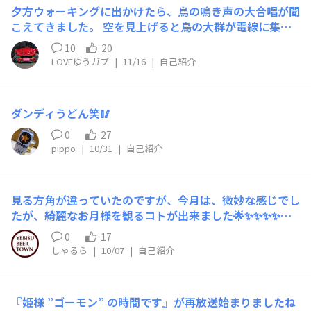
「将棋の日」 ☗日本将棋連盟が1975(昭和50)年に制定。
ピーのFAX送信、ここしばらくのお薬手帳の内容も送って
夕方ウォーキングに出かけたら、鳥の鳴き声の大合唱が聞
江戸時代、将棋好きの8代将軍徳川吉宗が、1716年から旧
もらい、事なきを得ました。 そんなハプニングがありつ
こえてきました。 空を見上げると鳥の大群が電線に集ま
暦の11月17日を🏯「お城将棋の日」とし、年に1回の御前
つも、予約に間に合う時間に初診受付が終わり、受診課の
ってきていました。 あの下を歩いたら、きっとね・・・
対局を制度化した。 「島原防災の日」 長崎県島原市が制
10
20
受付へ。 そこでも、今日は混んでいるので〜と言われた
😭 思わずヒッチコックの映画「鳥」を思い出しました。
定。 1990(平成2)年11月17日、雲仙普賢岳が約200年ぶり
LOVEゆうガブ
|
11/16
|
自己紹介
わりには早く名前を呼ばれ、診察してもらったり採血した
鳥が居ない時と比べたら凄さが分かりますよね。
に噴火した。 🫁「肺がん撲滅デー」 2000(平成12)年9月
りなんだりして、結果2時間半の滞在で全てが終了しまし
に東京で開催された国際肺癌学会で制定。🇺🇸アメリカで
た。 結果、今までよりちょっと強めのお薬を出され、来
11月第3週が🚬「たばこ警告週間」となっていることか
週まで様子見になり次の予約を入れて終了しました。 け
ダンディうどん笑🥢
ら。 1869(明治2)年11月17日、地中海と紅海を結ぶスエ
ど「今までよりちょっと強めのお薬」出るの三回目ですし
0
27
ズ運河が開通。 毎月17日 🦊「いなりの日」 株式会社みす
ね？ そんなにも上には上があるんですか、お薬って。 次
pippo
|
10/31
|
自己紹介
ずコーポレーションが制定。 「17」をいなりの「いー
も同じ事言われたらどうしよう。 毎週末ごとに熱出して
な」と読む語呂合わせから毎月17日に。
１ヶ月経ってしまった身としては、とにかく今度こそ効い
てほしいな、と切実に思うのでした。
見る方角が違っていたのですが、今月は、微妙な感じでし
たが、綺麗なお月様を観るコトが出来ました🌟✨✨✨✨✨✨
✨✨🤗
0
17
しゃるら
|
10/07
|
自己紹介
『姫様 ”ゴーモン” の時間です』が再放送始まりましたね