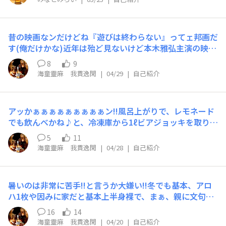
昔の映画なンだけどね『遊びは終わらない』ってェ邦画だ
す(俺だけかな)近年は殆ど見ないけど本木雅弘主演の映画
なンだけどね完璧主義の巡査が、銀行の銀行強〇訓練の犯
8
9
人役をするのだが・・・!!ってェ内容いや、これが面白く
海童靈麻 我貫逸閑
|
04/29
|
自己紹介
てさァ(大爆笑)何十年前だっけかな、当時TV放送1回観た
だけなのだが、よゥっやく、購入になりまして♪観た事無
い人には是非ともおススメだす今日はコレで呑んべ♪
アッかぁぁぁぁぁぁぁぁぁン!!風呂上がりで、レモネード
でも飲んべかね♪と、冷凍庫から1ℓビアジョッキを取り出
そうとしたら・・・※飲み終わっても氷が余った場合、溶
5
11
かすのは勿体無いから、いつも冷凍庫で保管♪こんなん出
海童靈麻 我貫逸閑
|
04/28
|
自己紹介
て来たんン？と、思い出した昨日の話なのだが、いつもの
1ℓビアジョッキで、レモン果汁３:炭酸水７で割った特製
レモネード、急に出来た用を済ませてから飲んべ♪と、チ
暑いのは非常に苦手!!と言うか大嫌い!!冬でも基本、アロ
ョイとのつもりで冷凍庫へ放り込み・・・すっかり忘れて
ハ1枚や因みに家だと基本上半身裸で、まぁ、親に文句言
一昼夜置きっパ・・・(汗)カッチ〇コッチンで飲めやしな
われて、渋々嫌々仕方がなく省が無くやせ我慢的に、長半
い※こういう所で引っかかるのは解せん!!(汗)てかスプー
16
14
纏を買って着てます約2年前の話その長半纏も、もうかな
ンもグリグリ動きやしない・・・・・・喉乾いたなぁ※こ
海童靈麻 我貫逸閑
|
04/20
|
自己紹介