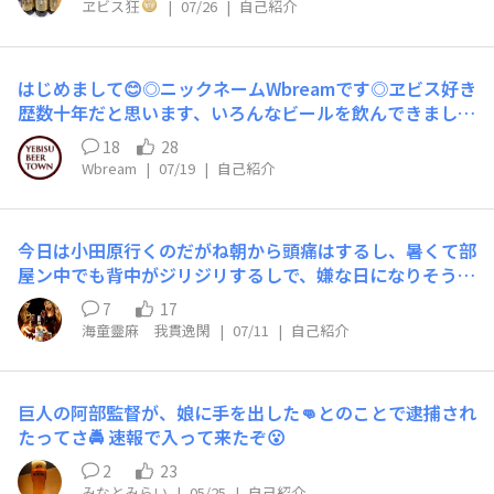
ヱビス狂
|
07/26
|
自己紹介
はじめまして😊​◎ニックネームWbreamです​◎ヱビス好き
歴数十年だと思います、いろんなビールを飲んできました
😋​◎ヱビスが好きな理由わたしは食事に合わせる方なの
18
28
で、旨味、苦み、濃さなどはっきりと主張してくれるビー
Wbream
|
07/19
|
自己紹介
ルが好きです✨️それはやはり、行き着くところエビスビー
ルが一番となりました✨
今日は小田原行くのだがね朝から頭痛はするし、暑くて部
屋ン中でも背中がジリジリするしで、嫌な日になりそう
だ、と思っていたのだが・・・あ、今バス停バス待ちなの
7
17
だがねふと胸元のミュージックプレイヤー入れを見る
海童靈麻 我貫逸閑
|
07/11
|
自己紹介
と・・・抹茶クリーム？!?コレ、鳥のウンやんけ!!Σ(`□'
;)”””””今日は運が上昇かぁ？と、ちとほっこり♪
巨人の阿部監督が、娘に手を出した👊とのことで逮捕され
たってさ🚔️ 速報で入って来たぞ😮
2
23
みなとみらい
|
05/25
|
自己紹介