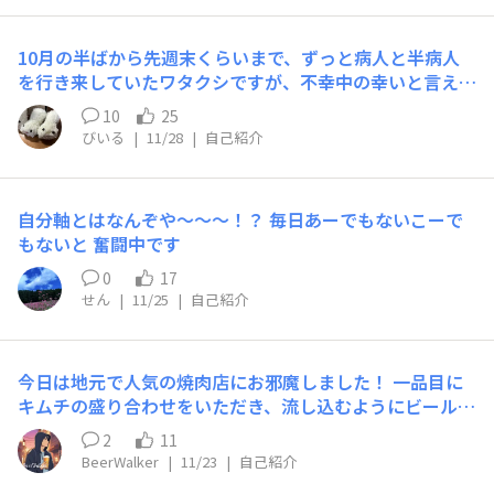
て済みません。黒ラベルバーに行った時のものです。
10月の半ばから先週末くらいまで、ずっと病人と半病人
を行き来していたワタクシですが、不幸中の幸いと言える
こともあります。 一つは思いがけず「ふっとり」が少し
10
25
だけ（完全にではない）解消されたこと。 どんなに頑張
びいる
|
11/28
|
自己紹介
ってもジリジリとしか落ちなかった体重が3キロ、ストン
と落ちました。 もうね、ホントにね、人って食べないと
痩せるんですね……。 ただ病みやつれは元気になると倍
自分軸とはなんぞや〜〜〜！？ 毎日あーでもないこーで
になって戻ってくるので、ここからが勝負では、あります
もないと 奮闘中です
が。 もう一つは、積読が少し（こちらも全体量からした
ら微々たるものだけど）解消されたこと。 気になって買
0
17
ったは良いけど読めなかった本を多少は読めたので、この
せん
|
11/25
|
自己紹介
勢いで今後ザクザクと読み進んで行きたい所存。 その中
で、バリューブックスという本屋さんが動画で紹介してい
た本が私的に大当たりでした。 普段読むのは物語が多い
今日は地元で人気の焼肉店にお邪魔しました！ 一品目に
のですが、これは著者、鈴木智彦さんの体験話です。この
キムチの盛り合わせをいただき、流し込むようにビール🍺
方の本を読むのは初めてでしたが、テンポの良い語り口と
をいただく🍻 肉の到着が愉しみだ🎶
2
11
内容の面白さでスルスルと一気に読んでしまいました。
BeerWalker
|
11/23
|
自己紹介
単行本より文庫本の方が場所を取らないし安いので、何も