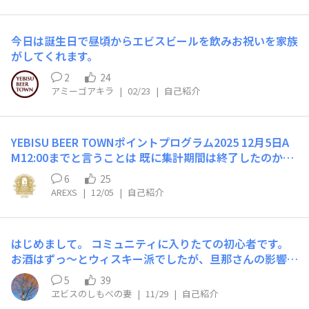
を補修点検していたのだ 黒と黄色のストライプ棒、中間
あたりの黒の部分で2分割出来るんやね、アレ 取り換え交
換？していたのか、遮断機が下りたすきに2分割の棒を1
今日は誕生日で昼頃からエビスビールを飲みお祝いを家族
本につなげまして、黒のビニールテープでグルグルッと固
がしてくれます。
定していたのだ こりゃ、滅多に見られません♪ まぁ、結
2
24
果、花粉症が酷くてくしゃみに鼻水に、と症状悪化したの
アミーゴアキラ
|
02/23
|
自己紹介
だが、気分はラッキーやね(笑) で、今回の絵は、『壁にか
けりゃ、お洒落だよねェ♪』てンで描いて貰ったのだ
が・・・ バーテンさんがカウンターから出て来ちゃいま
して(汗) こういう所がどうもうまくいかない・・・ ※人
YEBISU BEER TOWNポイントプログラム2025 12月5日A
物がいると、どうしても主役にしたがる
M12:00までと言うことは 既に集計期間は終了したのかな
🏁皆様お疲れ様でした🏎️ 今年は先々月にDIAMOND到達
6
25
去年の雪辱を果たせたかな😅 Tシャツ届くのが楽しみです
AREXS
|
12/05
|
自己紹介
👕 ギリギリでしたが YEBISU BREWERY TOKYO製🍾ヱビス
MEMORIA1890 念願叶い無事入手出来まし 良い一年にな
ったかぁ🤔 個人的には 今年も色んなヱビス沢山味わうこ
はじめまして。 コミュニティに入りたての初心者です。
とが出来た楽しい1年でした。終盤で多々あり偲ぶ歳の瀬
お酒はずっ～とウィスキー派でしたが、旦那さんの影響か
となりましたが..... 来年もヱビスビールで楽しみましょう
らか最近になってビールの味に惹かれるようになりまし
かね 皆様、良い歳の瀬を👋😃 Beer is infinity.
5
39
た。 未だに苦味の強いビールは苦手ですが、ヱビスの爽
ヱビスのしもべの妻
|
11/29
|
自己紹介
やかな苦味は嫌ではないです。 写真はヱビスバーでなく