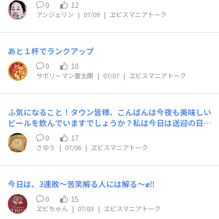
0
12
アンジェリン
|
07/09
|
ヱビスマニアトーク
あと１杯でランクアップ
0
10
サボリーマン響太朗
|
07/07
|
ヱビスマニアトーク
ふ気になること！タウン皆様、こんばんは今夜も美味しい
ビールを飲んでいますでしょうか？私は今日は送迎の日で
飲まずにいます。最近気になっていることなのですが……
0
17
知ってる方やもしかしたら？くらいのご意見で良いので是
さゆう
|
07/06
|
ヱビスマニアトーク
非聞かせてください^_^10月でYEBISUアプリがなくなっ
たら、ビールスタンプでポイントもらうのもなくなってし
まうのでしょうか？？あれ、凄く楽しいので、もしなくな
今日は、3連敗～苦笑解る人には解る～✊‼️
ったら悲しいなぁと強く強く思っています。どうにかclub
Lionで継続して欲しい！
0
15
ヱビちゃん
|
07/03
|
ヱビスマニアトーク