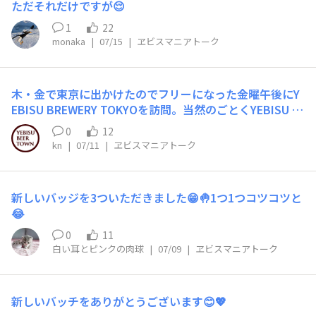
ただそれだけですが😌
1
22
monaka
|
07/15
|
ヱビスマニアトーク
木・金で東京に出かけたのでフリーになった金曜午後にY
EBISU BREWERY TOKYOを訪問。当然のごとくYEBISU B
AR STANDも訪問。そしてめでたくアプリのステータスが
0
12
ルビーマイスターになりました。次のステータスまであと
kn
|
07/11
|
ヱビスマニアトーク
100杯。アプリ終了までに間に合うのか？さらに帰りの途
中で立ち寄った京都でもエビスバーに立ち寄るというエビ
ス三昧な1日となりました。
新しいバッジを3ついただきました😁🤚1つ1つコツコツと
😂
0
11
白い耳とピンクの肉球
|
07/09
|
ヱビスマニアトーク
新しいバッチをありがとうございます😊💖