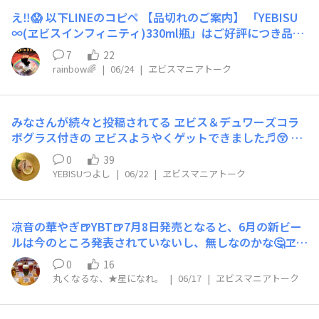
え‼️😱 以下LINEのコピペ 【品切れのご案内】 「YEBISU
∞(ヱビスインフィニティ)330ml瓶」はご好評につき品切
れとなりました。 次回入荷は8月頃を予定しております。
7
22
続報はLINEおよびXにてお知らせいたしますので、ぜひチ
rainbow🌈
|
06/24
|
ヱビスマニアトーク
ェックしてください。
みなさんが続々と投稿されてる ヱビス＆デュワーズコラ
ボグラス付きの ヱビスようやくゲットできました♬😚 こ
れで二段腹グラスと三段腹グラスの 両方揃いました♬👍
0
39
YEBIつよ行きつけの 酒のやまやにようやく入荷♬ 庶民の
YEBISUつよし
|
06/22
|
ヱビスマニアトーク
YEBIつよ、少しでもお安くと スーパーで買うのを我慢し
て 待っておりました🤭 で、その帰りに寄ったスギ薬局に
グラス付きのヱビスが売ってました🫢 なんと、やまやよ
凉音の華やぎ🍺YBT🍺7月8日発売となると、6月の新ビー
り¥20も安かった😱 後悔、先に立たず‼️😂
ルは今のところ発表されていないし、無しなのかな🤔ヱビ
スビール×矢沢あい 共創企画第2弾 「ヱビスの美人画と
0
16
宵祭り」7月8日(水)から東京、7月13日(月)から名古屋で
丸くなるな、★星になれ。
|
06/17
|
ヱビスマニアトーク
開催 | ニュースリリース | サッポロビール https://share.
google/OTEqqNWENFOfRLUxT