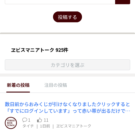
投稿する
ヱビスマニアトーク 925件
カテゴリを選ぶ
新着の投稿
注目の投稿
数日前からおみくじが引けなくなりましたクリックすると
「すでにログインしています」って赤い帯が出るだけで当
たる当たらないより日課的に楽しんでいたのになぁ～～～
1
11
残念なバグなんでしょうか
タイチ
|
1日前
|
ヱビスマニアトーク