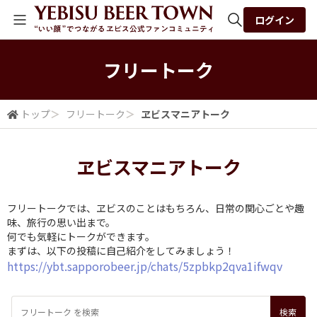
ログイン
全体検索
フリートーク
検索
トップ
＞
フリートーク
＞
ヱビスマニアトーク
ヱビスマニアトーク
フリートークでは、ヱビスのことはもちろん、日常の関心ごとや趣
味、旅行の思い出まで。
何でも気軽にトークができます。
まずは、以下の投稿に自己紹介をしてみましょう！
https://ybt.sapporobeer.jp/chats/5zpbkp2qva1ifwqv