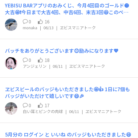
YEBISU BARアプリのおみくじ、今月4回目のゴールド🟡
大吉🤩❗今日まで大吉4回、中吉6回、末吉3回😆このペー
ス、続いて欲しいなー😃
0
16
monaka
|
06/13
|
ヱビスマニアトーク
バッチをありがとうございます😊励みになります💖
0
18
アンジェリン
|
06/11
|
ヱビスマニアトーク
ヱビスビールのバッジもいただきました🤩👍 1日に7個も
バッジがいただけて嬉しいです😄🎉
0
17
白い耳とピンクの肉球
|
06/11
|
ヱビスマニアトーク
5月分の ログイン と いいね のバッジもいただきました😆