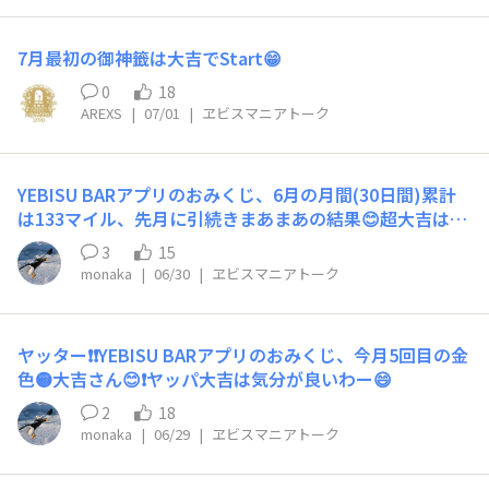
7月最初の御神籤は大吉でStart😁​
0
18
AREXS
|
07/01
|
ヱビスマニアトーク
YEBISU BARアプリのおみくじ、6月の月間(30日間)累計
は133マイル、先月に引続きまあまあの結果😊超大吉はま
たもや出ずも、大吉5回、中吉11回が寄与😄
3
15
monaka
|
06/30
|
ヱビスマニアトーク
ヤッター❗❗YEBISU BARアプリのおみくじ、今月5回目の金
色🟡大吉さん😊❗ヤッパ大吉は気分が良いわー😄
2
18
monaka
|
06/29
|
ヱビスマニアトーク