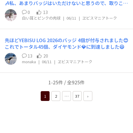
🎶私、あまりバッジはいただけないと思うので、取りこぼ
しのないようコツコツ集めようと思います😂💦
0
13
白い耳とピンクの肉球
|
06/11
|
ヱビスマニアトーク
先ほどYEBISU LOG 2026のバッジ 4個が付与されました😊
これでトータル45個、ダイヤモンド💎に到達しました😃
13
20
monaka
|
06/11
|
ヱビスマニアトーク
1-25件 / 全925件
1
2
…
37
›