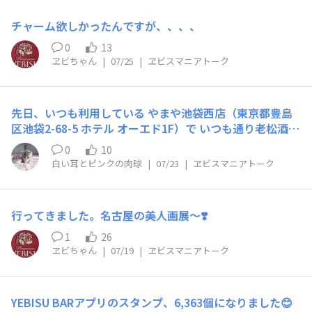
チャーム欲しかったんですが、、、、
0
13
ヱビちゃん
|
07/25
|
ヱビスマニアトーク
先日、いつも利用している やまや池袋西店（東京都豊島
区池袋2-68-5 ホテル オーエド1F）で いつも通り老松酒造
大分麦焼酎2パック、サッポロ黒ラベル 6缶パック、ヱビ
0
10
ス プレミアムブラック 6缶パック、ミックスナッツを購入
白い耳とピンクの肉球
|
07/23
|
ヱビスマニアトーク
してサッポロ黒ラベルのオリジナルクールタオルをいただ
いて来た夫、今度はヱビスのオリジナルクールタオルをい
ただいて来ました😆👍ヱビスバージョンもあったんです
行ってきました。名古屋の美人画展～❣️
ね😳✨️おそらく使わないのでタンスの肥やしになるとは思
いますが、ヱビス好きの私としては、なんだか とても嬉
1
26
しいです🤭🎵https://ybt.sapporobeer.jp/chats/ar5zec
ヱビちゃん
|
07/19
|
ヱビスマニアトーク
p9mwvcry4q
YEBISU BARアプリのスタンプ、6,363個になりました😊