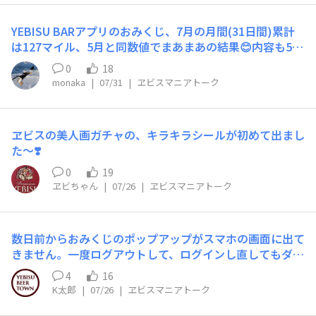
YEBISU BARアプリのおみくじ、7月の月間(31日間)累計
は127マイル、5月と同数値でまあまあの結果😊内容も5月
と全く同じで、超大吉はなく、大吉4回、中吉11回😲
0
18
monaka
|
07/31
|
ヱビスマニアトーク
ヱビスの美人画ガチャの、キラキラシールが初めて出まし
た～❣️
0
19
ヱビちゃん
|
07/26
|
ヱビスマニアトーク
数日前からおみくじのポップアップがスマホの画面に出て
きません。一度ログアウトして、ログインし直してもダメ
です。
4
16
K太郎
|
07/26
|
ヱビスマニアトーク